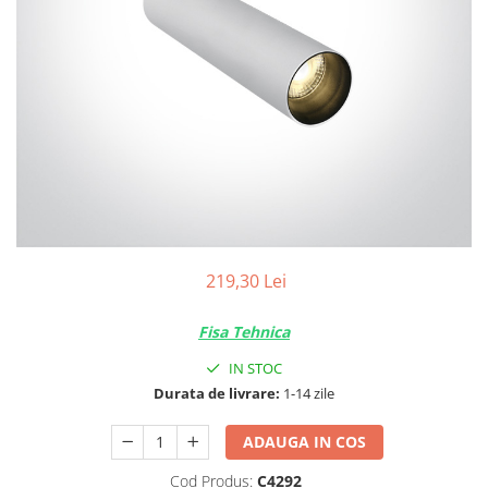
Tablouri Organizare
Cutii Sigurante
Sigurante Automate
Gama Legrand
Gama Noark
Accesorii Tablou-Sigurante
Contor Curent
Relee de comanda si supraveghere
Trasee Cabluri / Accesorii
219,30 Lei
Copex
Fisa Tehnica
Tub PVC
IN STOC
Canal Cablu PVC
Durata de livrare:
1-14 zile
Jgheaburi Metalice Perforate
Bandă Izolier
ADAUGA IN COS
Doze Electrice
Cod Produs:
C4292