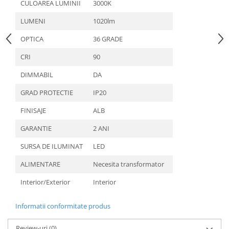
CULOAREA LUMINII
3000K
Aparataj Modular
LUMENI
1020lm
Bticino Living NOW
OPTICA
36 GRADE
Bticino AXOLUTE AIR
Gama Gewiss System
CRI
90
Gama Matix Bticino
DIMMABIL
DA
Legrand Mosaic
Doze de Pardoseala
GRAD PROTECTIE
IP20
Doze de Pardoseala Universale
FINISAJE
ALB
Incara Legrand
GARANTIE
2 ANI
Iluminat Interior
SURSA DE ILUMINAT
LED
Aplice - Plafoniere
ALIMENTARE
Necesita transformator
Spoturi LED
Interior/Exterior
Interior
Panouri LED
Lampi de Birou
Informatii conformitate produs
Lampadare
Review-uri
(0)