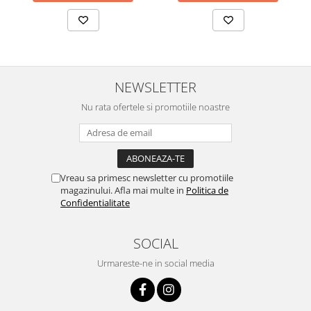
Surse de Alimentare si Accesorii
Banda LED
Profile Aluminiu pentru Banda LED
Iluminat Industrial
Corpuri Liniare LED Industriale
NEWSLETTER
Corp Iluminat Led Highbay
Nu rata ofertele si promotiile noastre
Iluminat Stradal
Iluminat de Urgență
Videointerfoane Si Interfoane
Vreau sa primesc newsletter cu promotiile
Kituri Legrand
magazinului. Afla mai multe in
Politica de
Confidentialitate
Statii Incarcare Electrice
Stalpi Octogonali Galvanizati
Stalpi de Iluminat
SOCIAL
Brate + accesorii
Urmareste-ne in social media
Stalpi Decorativi
Plafoniere cu ventilator integrat