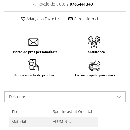
Ai nevoie de ajutor?
0786441349
Aparataj Smart
Livolo
Adauga la Favorite
Cere informatii
Intrerupatoare Touch / Standard
German
Intrerupatoare Touch / Standard
Italian
Întrerupătoare Mecanice
Oferte de pret personalizate
Consultanta
Prize Schuko - TV / Date / Media
Prize + Intrerupatoare
Prize
Gama variata de produse
Livrare rapida prin curier
Living Now With Netatmo
Prize si Intrerupatoare
Aparataj Aplicat
Descriere
Gama Palmyie Viko
Tip
Spot Incastrat Orientabil
Aparataj Clasic
Gama Legrand Niloe
Material
ALUMINIU
Panasonic Arkedia Slim