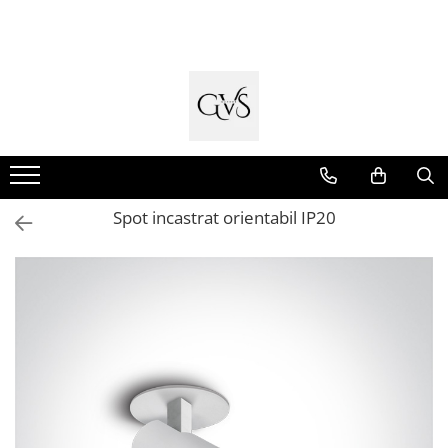
Toate Produsele
New Products
Cabluri Electrice
Conductori - Fy - Myf
Cabluri tip Cordon (MYYM)
Spot incastrat orientabil IP20
Cabluri tip CYY-F
Cabluri Bransament
Cabluri tip N2XH Halogen Free
Cabluri tip NHXH E90 Halogen Free
Cabluri Internet - TV
Cabluri Alarmă - Incendiu
Fibră Optică
Tablouri si Sigurante