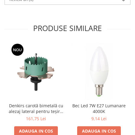
Lustre
Iluminat Scari/Trepte
Iluminat baie
PRODUSE SIMILARE
Becuri și surse LED
Sine magnetice
Sisteme de Iluminat Plug & Play
NOU
Iluminat Exterior
Proiectoare LED
Aplice de Exterior
Lampi de Gradina
Spoturi Exterior Incastrabile
Lampi Solare
Denkirs carotă bimetală cu
Bec Led 7W E27 Lumanare
Banda - Surse si Accesorii LED
alezaj lateral pentru teșire,
4000K
70×115 mm
161,75 Lei
9,14 Lei
Banda Led Decorativa
Controlere și senzori LED
ADAUGA IN COS
ADAUGA IN COS