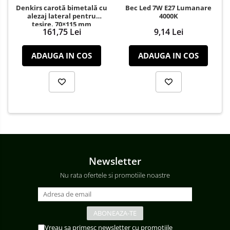
Denkirs carotă bimetală cu
Bec Led 7W E27 Lumanare
alezaj lateral pentru
4000K
teșire, 70×115 mm
161,75 Lei
9,14 Lei
ADAUGA IN COS
ADAUGA IN COS
Newsletter
Nu rata ofertele si promotiile noastre
Vreau sa primesc newsletter cu promotiile