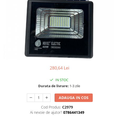
280,64 Lei
IN STOC
Durata de livrare:
1-3 zile
ADAUGA IN COS
Cod Produs:
C2979
Ai nevoie de ajutor?
0786441349