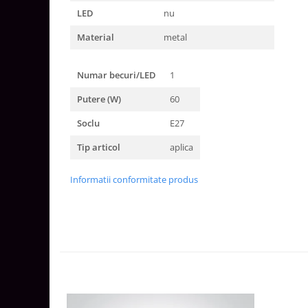
Aparataj Smart
LED
nu
Livolo
Material
metal
Intrerupatoare Touch / Standard
German
Numar becuri/LED
1
Intrerupatoare Touch / Standard
Italian
Putere (W)
60
Întrerupătoare Mecanice
Soclu
E27
Prize Schuko - TV / Date / Media
Tip articol
aplica
Prize + Intrerupatoare
Prize
Informatii conformitate produs
Living Now With Netatmo
Prize si Intrerupatoare
Aparataj Aplicat
Gama Palmyie Viko
Aparataj Clasic
Gama Legrand Niloe
Panasonic Arkedia Slim