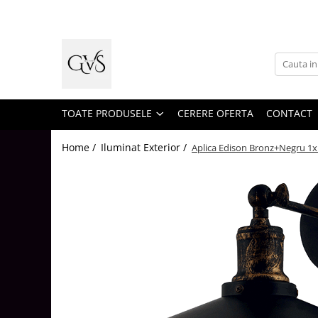
Toate Produsele
New Products
Cabluri Electrice
Conductori - Fy - Myf
TOATE PRODUSELE
CERERE OFERTA
CONTACT
Cabluri tip Cordon (MYYM)
Home /
Iluminat Exterior /
Aplica Edison Bronz+Negru 1
Cabluri tip CYY-F
Cabluri Bransament
Cabluri tip N2XH Halogen Free
Cabluri tip NHXH E90 Halogen Free
Cabluri Internet - TV
Cabluri Alarmă - Incendiu
Fibră Optică
Tablouri si Sigurante