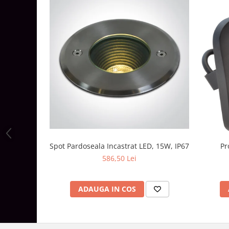
Aparataj Modular
Bticino Living NOW
Bticino AXOLUTE AIR
Gama Gewiss System
Gama Matix Bticino
Legrand Mosaic
Doze de Pardoseala
Doze de Pardoseala Universale
Incara Legrand
Iluminat Interior
Spot Pardoseala Incastrat LED, 15W, IP67
Pr
Aplice - Plafoniere
586,50 Lei
Spoturi LED
Panouri LED
ADAUGA IN COS
Lampi de Birou
Lampadare