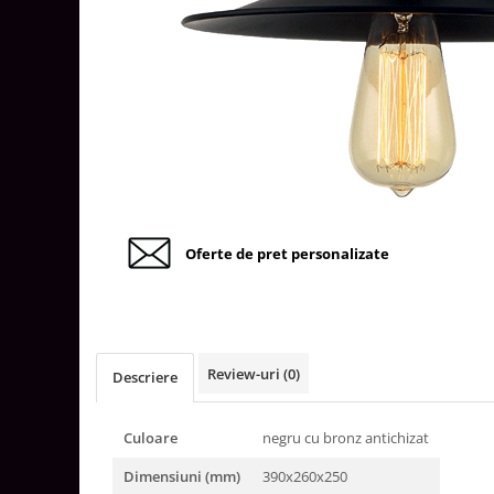
Tablouri Organizare
Cutii Sigurante
Sigurante Automate
Gama Legrand
Gama Noark
Accesorii Tablou-Sigurante
Contor Curent
Relee de comanda si supraveghere
Oferte de pret personalizate
Trasee Cabluri / Accesorii
Copex
Tub PVC
Review-uri
(0)
Canal Cablu PVC
Descriere
Jgheaburi Metalice Perforate
Culoare
negru cu bronz antichizat
Bandă Izolier
Dimensiuni (mm)
390x260x250
Doze Electrice