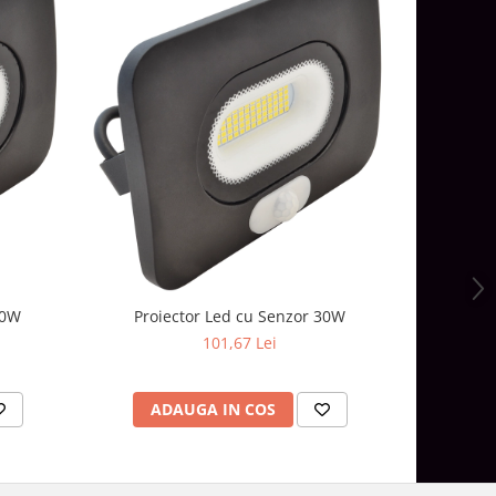
Proi
20W
Proiector Led cu Senzor 30W
101,67 Lei
AD
ADAUGA IN COS