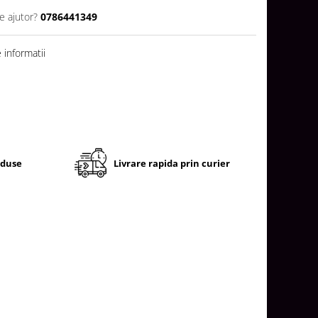
e ajutor?
0786441349
informatii
oduse
Livrare rapida prin curier