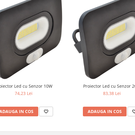
oiector Led cu Senzor 10W
Proiector Led cu Senzor 
74,23 Lei
83,38 Lei
ADAUGA IN COS
ADAUGA IN COS