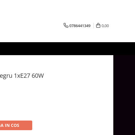
0786441349
0,00
Negru 1xE27 60W
A IN COS