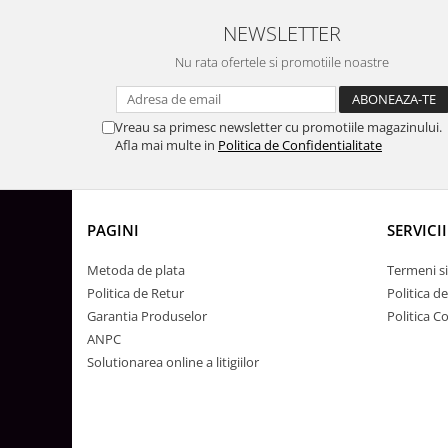
Lustre
NEWSLETTER
Iluminat Scari/Trepte
Nu rata ofertele si promotiile noastre
Iluminat baie
Becuri și surse LED
Sine magnetice
Vreau sa primesc newsletter cu promotiile magazinului.
Afla mai multe in
Politica de Confidentialitate
Sisteme de Iluminat Plug & Play
Iluminat Exterior
Proiectoare LED
PAGINI
SERVICII
Aplice de Exterior
Metoda de plata
Termeni si
Lampi de Gradina
Politica de Retur
Politica d
Spoturi Exterior Incastrabile
Garantia Produselor
Politica C
Lampi Solare
ANPC
Solutionarea online a litigiilor
Banda - Surse si Accesorii LED
Banda Led Decorativa
Controlere și senzori LED