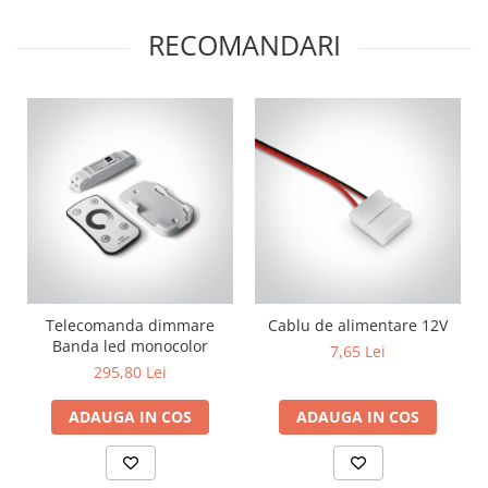
Lustre
Iluminat Scari/Trepte
RECOMANDARI
Iluminat baie
Becuri și surse LED
Sine magnetice
Sisteme de Iluminat Plug & Play
Iluminat Exterior
Proiectoare LED
Aplice de Exterior
Lampi de Gradina
Telecomanda dimmare
Cablu de alimentare 12V
Spoturi Exterior Incastrabile
Banda led monocolor
7,65 Lei
Lampi Solare
295,80 Lei
Banda - Surse si Accesorii LED
ADAUGA IN COS
ADAUGA IN COS
Banda Led Decorativa
Controlere și senzori LED