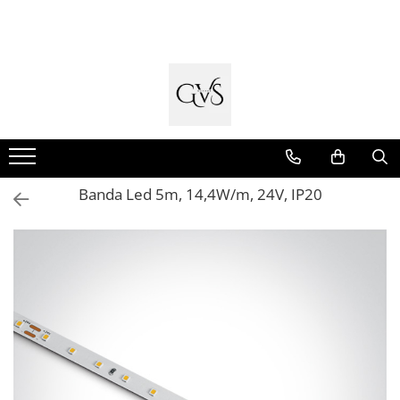
Toate Produsele
New Products
Cabluri Electrice
Conductori - Fy - Myf
Cabluri tip Cordon (MYYM)
Banda Led 5m, 14,4W/m, 24V, IP20
Cabluri tip CYY-F
Cabluri Bransament
Cabluri tip N2XH Halogen Free
Cabluri tip NHXH E90 Halogen Free
Cabluri Internet - TV
Cabluri Alarmă - Incendiu
Fibră Optică
Tablouri si Sigurante