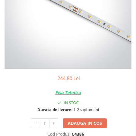
Tablouri Organizare
Cutii Sigurante
Sigurante Automate
Gama Legrand
Gama Noark
Accesorii Tablou-Sigurante
Contor Curent
Relee de comanda si supraveghere
Trasee Cabluri / Accesorii
244,80 Lei
Copex
Fisa Tehnica
Tub PVC
IN STOC
Canal Cablu PVC
Durata de livrare:
1-2 saptamani
Jgheaburi Metalice Perforate
Bandă Izolier
ADAUGA IN COS
Doze Electrice
Cod Produs:
C4386