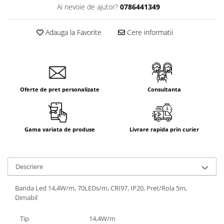
Ai nevoie de ajutor?
0786441349
Aparataj Smart
Livolo
Adauga la Favorite
Cere informatii
Intrerupatoare Touch / Standard
German
Intrerupatoare Touch / Standard
Italian
Întrerupătoare Mecanice
Oferte de pret personalizate
Consultanta
Prize Schuko - TV / Date / Media
Prize + Intrerupatoare
Prize
Gama variata de produse
Livrare rapida prin curier
Living Now With Netatmo
Prize si Intrerupatoare
Aparataj Aplicat
Descriere
Gama Palmyie Viko
Banda Led 14,4W/m, 70LEDs/m, CRI97, IP20, Pret/Rola 5m,
Aparataj Clasic
Dimabil
Gama Legrand Niloe
Tip
14,4W/m
Panasonic Arkedia Slim