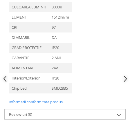
Aparataj Modular
CULOAREA LUMINII
3000K
Bticino Living NOW
LUMENI
1512lm/m
Bticino AXOLUTE AIR
CRI
97
Gama Gewiss System
Gama Matix Bticino
DIMMABIL
DA
Legrand Mosaic
GRAD PROTECTIE
IP20
Doze de Pardoseala
GARANTIE
2 ANI
Doze de Pardoseala Universale
ALIMENTARE
24V
Incara Legrand
Iluminat Interior
Interior/Exterior
IP20
Aplice - Plafoniere
Chip Led
SMD2835
Spoturi LED
Informatii conformitate produs
Panouri LED
Lampi de Birou
Review-uri
(0)
Lampadare