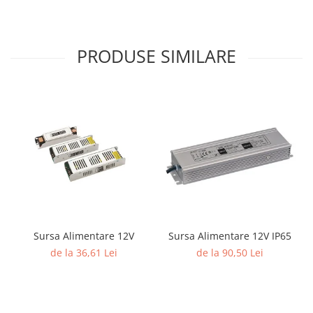
Surse de Alimentare si Accesorii
Banda LED
Profile Aluminiu pentru Banda LED
PRODUSE SIMILARE
Iluminat Industrial
Corpuri Liniare LED Industriale
Corp Iluminat Led Highbay
Iluminat Stradal
Iluminat de Urgență
Videointerfoane Si Interfoane
Kituri Legrand
Statii Incarcare Electrice
Stalpi Octogonali Galvanizati
Sursa Alimentare 12V
Sursa Alimentare 12V IP65
Stalpi de Iluminat
de la 36,61 Lei
de la 90,50 Lei
Brate + accesorii
Stalpi Decorativi
Plafoniere cu ventilator integrat