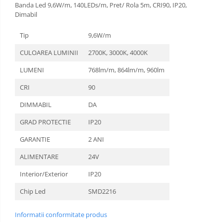
Banda Led 9,6W/m, 140LEDs/m, Pret/ Rola 5m, CRI90, IP20,
Dimabil
Tip
9,6W/m
CULOAREA LUMINII
2700K, 3000K, 4000K
LUMENI
768lm/m, 864lm/m, 960lm
CRI
90
DIMMABIL
DA
GRAD PROTECTIE
IP20
GARANTIE
2 ANI
ALIMENTARE
24V
Interior/Exterior
IP20
Chip Led
SMD2216
Informatii conformitate produs