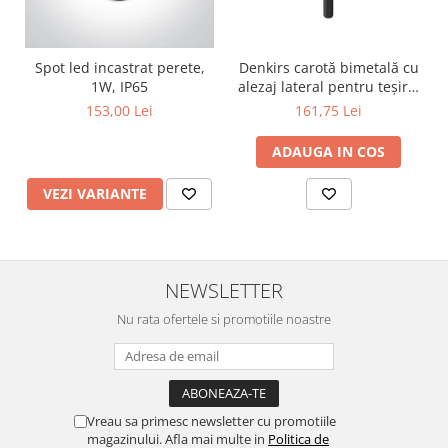
Lustre
Iluminat Scari/Trepte
Iluminat baie
Spot led incastrat perete,
Denkirs carotă bimetală cu
1W, IP65
alezaj lateral pentru teșire,
Becuri și surse LED
70×115 mm
153,00 Lei
161,75 Lei
Sine magnetice
ADAUGA IN COS
Sisteme de Iluminat Plug & Play
Iluminat Exterior
VEZI VARIANTE
Proiectoare LED
Aplice de Exterior
Lampi de Gradina
NEWSLETTER
Spoturi Exterior Incastrabile
Nu rata ofertele si promotiile noastre
Lampi Solare
Banda - Surse si Accesorii LED
Banda Led Decorativa
Vreau sa primesc newsletter cu promotiile
Controlere și senzori LED
magazinului. Afla mai multe in
Politica de