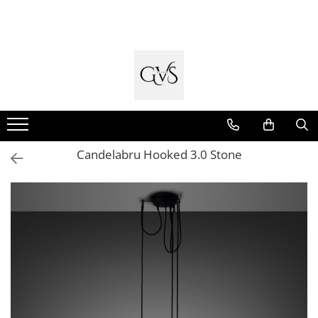
Toate Produsele
New Products
Cabluri Electrice
Conductori - Fy - Myf
Cabluri tip Cordon (MYYM)
Candelabru Hooked 3.0 Stone
Cabluri tip CYY-F
Cabluri Bransament
Cabluri tip N2XH Halogen Free
Cabluri tip NHXH E90 Halogen Free
Cabluri Internet - TV
Cabluri Alarmă - Incendiu
Fibră Optică
Tablouri si Sigurante