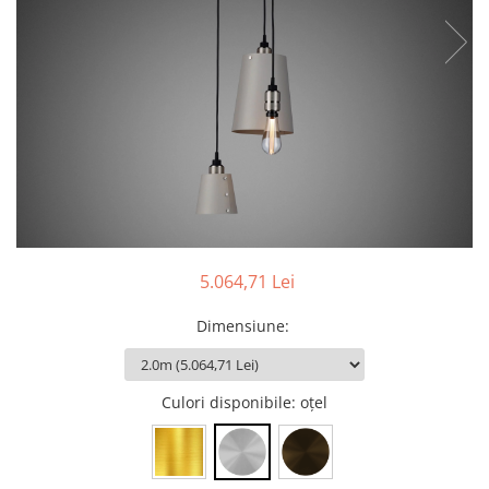
Tablouri Organizare
Cutii Sigurante
Sigurante Automate
Gama Legrand
Gama Noark
Accesorii Tablou-Sigurante
Contor Curent
Relee de comanda si supraveghere
Trasee Cabluri / Accesorii
5.064,71 Lei
Copex
Dimensiune
:
Tub PVC
Canal Cablu PVC
Culori disponibile
: oţel
Jgheaburi Metalice Perforate
Bandă Izolier
Doze Electrice