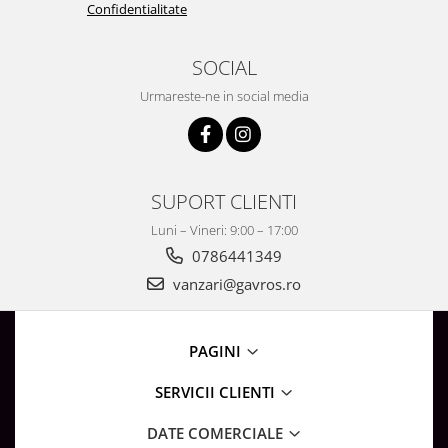
Surse de Alimentare si Accesorii
Confidentialitate
Banda LED
Profile Aluminiu pentru Banda LED
SOCIAL
Iluminat Industrial
Urmareste-ne in social media
Corpuri Liniare LED Industriale
Corp Iluminat Led Highbay
Iluminat Stradal
SUPORT CLIENTI
Iluminat de Urgență
Luni – Vineri: 9:00 – 17:00
Videointerfoane Si Interfoane
0786441349
Kituri Legrand
vanzari@gavros.ro
Statii Incarcare Electrice
Stalpi Octogonali Galvanizati
Stalpi de Iluminat
PAGINI
Brate + accesorii
SERVICII CLIENTI
Stalpi Decorativi
DATE COMERCIALE
Plafoniere cu ventilator integrat