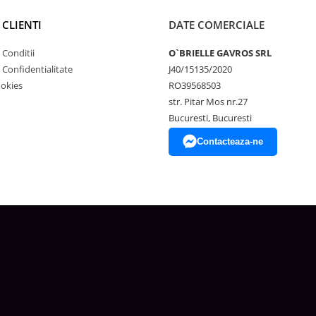
 CLIENTI
DATE COMERCIALE
 Conditii
O`BRIELLE GAVROS SRL
e Confidentialitate
J40/15135/2020
ookies
RO39568503
str. Pitar Mos nr.27
Bucuresti, Bucuresti
Contacteaza-ne