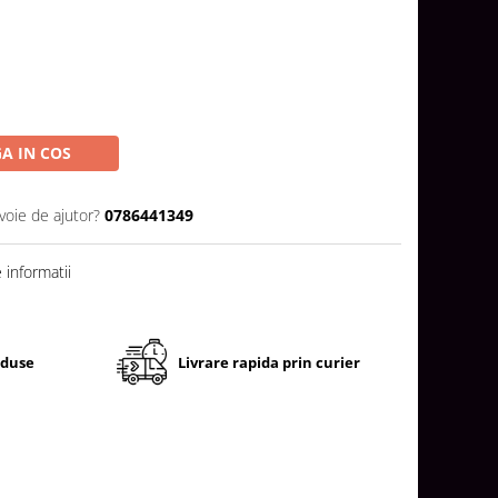
A IN COS
voie de ajutor?
0786441349
informatii
oduse
Livrare rapida prin curier