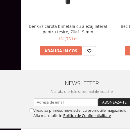
Aparataj Modular
Bticino Living NOW
Bticino AXOLUTE AIR
Denkirs carotă bimetală cu alezaj lateral
Bec 
Gama Gewiss System
pentru teșire, 70×115 mm
Gama Matix Bticino
161,75 Lei
Legrand Mosaic
ADAUGA IN COS
Doze de Pardoseala
Doze de Pardoseala Universale
Incara Legrand
Iluminat Interior
NEWSLETTER
Aplice - Plafoniere
Nu rata ofertele si promotiile noastre
Spoturi LED
Panouri LED
Vreau sa primesc newsletter cu promotiile magazinului.
Lampi de Birou
Afla mai multe in
Politica de Confidentialitate
Lampadare