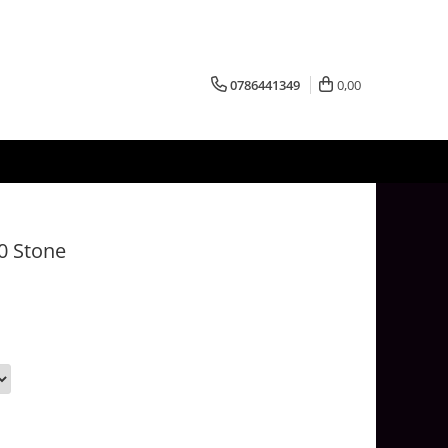
0786441349
0,00
0 Stone