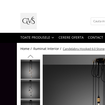
Toate Produsele
New Products
Cabluri Electrice
Conductori - Fy - Myf
TOATE PRODUSELE
CERERE OFERTA
CONTACT
Cabluri tip Cordon (MYYM)
Home /
Iluminat Interior /
Candelabru Hooked 6.0 Stone
Cabluri tip CYY-F
Cabluri Bransament
Cabluri tip N2XH Halogen Free
Cabluri tip NHXH E90 Halogen Free
Cabluri Internet - TV
Cabluri Alarmă - Incendiu
Fibră Optică
Tablouri si Sigurante