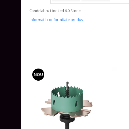
Aparataj Smart
Candelabru Hooked 6.0 Stone
Livolo
Informatii conformitate produs
Intrerupatoare Touch / Standard
German
Intrerupatoare Touch / Standard
Italian
Întrerupătoare Mecanice
Prize Schuko - TV / Date / Media
Prize + Intrerupatoare
Prize
NOU
Living Now With Netatmo
Prize si Intrerupatoare
Aparataj Aplicat
Gama Palmyie Viko
Aparataj Clasic
Gama Legrand Niloe
Panasonic Arkedia Slim