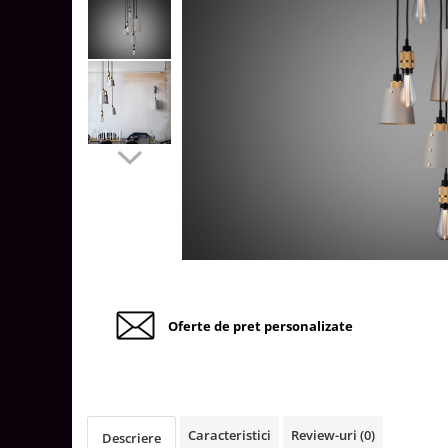
Tablouri Organizare
Cutii Sigurante
Sigurante Automate
Gama Legrand
Gama Noark
Accesorii Tablou-Sigurante
Contor Curent
Relee de comanda si supraveghere
Trasee Cabluri / Accesorii
Copex
Tub PVC
Oferte de pret personalizate
Canal Cablu PVC
Jgheaburi Metalice Perforate
Bandă Izolier
Doze Electrice
Caracteristici
Review-uri
(0)
Descriere