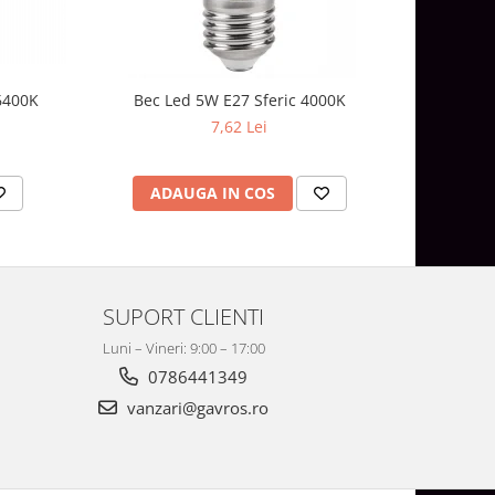
6400K
Bec Led 5W E27 Sferic 4000K
Bec 
7,62 Lei
ADAUGA IN COS
AD
SUPORT CLIENTI
Luni – Vineri: 9:00 – 17:00
0786441349
vanzari@gavros.ro