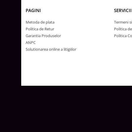
Lustre
Iluminat Scari/Trepte
PAGINI
SERVICII
Iluminat baie
Metoda de plata
Termeni si
Becuri și surse LED
Politica de Retur
Politica d
Garantia Produselor
Politica C
Sine magnetice
ANPC
Sisteme de Iluminat Plug & Play
Solutionarea online a litigiilor
Iluminat Exterior
Proiectoare LED
Aplice de Exterior
Lampi de Gradina
Spoturi Exterior Incastrabile
Lampi Solare
Banda - Surse si Accesorii LED
Banda Led Decorativa
Controlere și senzori LED