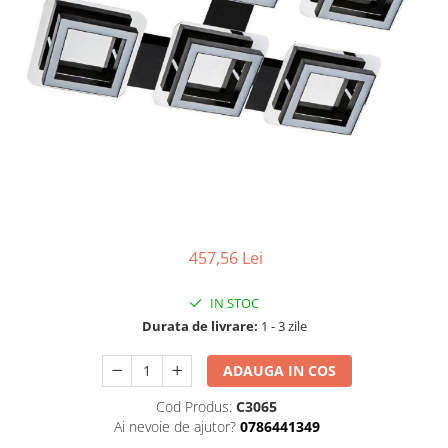
Tablouri Organizare
Cutii Sigurante
Sigurante Automate
Gama Legrand
Gama Noark
Accesorii Tablou-Sigurante
Contor Curent
Relee de comanda si supraveghere
Trasee Cabluri / Accesorii
457,56 Lei
Copex
IN STOC
Tub PVC
Durata de livrare:
1 - 3 zile
Canal Cablu PVC
ADAUGA IN COS
Jgheaburi Metalice Perforate
Bandă Izolier
Cod Produs:
C3065
Ai nevoie de ajutor?
0786441349
Doze Electrice