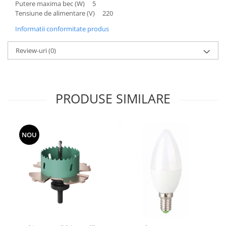
Putere maxima bec (W) 5
Aparataj Modular
Tensiune de alimentare (V) 220
Bticino Living NOW
Informatii conformitate produs
Bticino AXOLUTE AIR
Review-uri
(0)
Gama Gewiss System
Gama Matix Bticino
Legrand Mosaic
Doze de Pardoseala
PRODUSE SIMILARE
Doze de Pardoseala Universale
Incara Legrand
NOU
Iluminat Interior
Aplice - Plafoniere
Spoturi LED
Panouri LED
Lampi de Birou
Lampadare