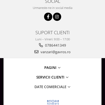
SOCIAL
Surse de Alimentare si Accesorii
Banda LED
Urmareste-ne in social media
Profile Aluminiu pentru Banda LED
Iluminat Industrial
Corpuri Liniare LED Industriale
SUPORT CLIENTI
Corp Iluminat Led Highbay
Luni – Vineri: 9:00 – 17:00
Iluminat Stradal
0786441349
Iluminat de Urgență
vanzari@gavros.ro
Videointerfoane Si Interfoane
Kituri Legrand
PAGINI
Statii Incarcare Electrice
Stalpi Octogonali Galvanizati
SERVICII CLIENTI
Stalpi de Iluminat
DATE COMERCIALE
Brate + accesorii
Stalpi Decorativi
Plafoniere cu ventilator integrat