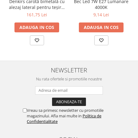
Lustre
Denkirs carotă bimetală cu
Bec Led 7W E27 Lumanare
alezaj lateral pentru teșire,
4000K
Iluminat Scari/Trepte
70×115 mm
161,75 Lei
9,14 Lei
Iluminat baie
ADAUGA IN COS
ADAUGA IN COS
Becuri și surse LED
Sine magnetice
Sisteme de Iluminat Plug & Play
Iluminat Exterior
Proiectoare LED
NEWSLETTER
Aplice de Exterior
Nu rata ofertele si promotiile noastre
Lampi de Gradina
Spoturi Exterior Incastrabile
Lampi Solare
Vreau sa primesc newsletter cu promotiile
Banda - Surse si Accesorii LED
magazinului. Afla mai multe in
Politica de
Confidentialitate
Banda Led Decorativa
Controlere și senzori LED