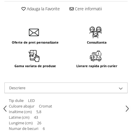
Aparataj Smart
Adauga la Favorite
Cere informatii
Livolo
Intrerupatoare Touch / Standard
German
Intrerupatoare Touch / Standard
Italian
Oferte de pret personalizate
Consultanta
Întrerupătoare Mecanice
Prize Schuko - TV / Date / Media
Prize + Intrerupatoare
Gama variata de produse
Livrare rapida prin curier
Prize
Living Now With Netatmo
Descriere
Prize si Intrerupatoare
Aparataj Aplicat
Tip dulie LED
Gama Palmyie Viko
Culoare abajur Cromat
Inaltime (cm) 5,8
Aparataj Clasic
Latime (cm) 43
Gama Legrand Niloe
Lungime (cm) 26
Numar de becuri 6
Panasonic Arkedia Slim