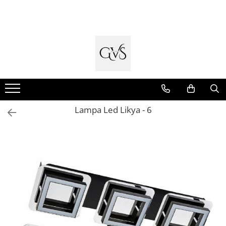
Toate Produsele
New Products
Cabluri Electrice
Conductori - Fy - Myf
Cabluri tip Cordon (MYYM)
Lampa Led Likya - 6
Cabluri tip CYY-F
Cabluri Bransament
Cabluri tip N2XH Halogen Free
Cabluri tip NHXH E90 Halogen Free
Cabluri Internet - TV
Cabluri Alarmă - Incendiu
Fibră Optică
Tablouri si Sigurante