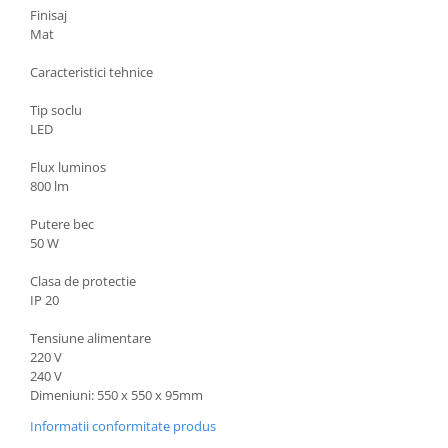
Lustre
Finisaj
Iluminat Scari/Trepte
Mat
Iluminat baie
Caracteristici tehnice
Becuri și surse LED
Tip soclu
Sine magnetice
LED
Sisteme de Iluminat Plug & Play
Flux luminos
800 lm
Iluminat Exterior
Proiectoare LED
Putere bec
50 W
Aplice de Exterior
Lampi de Gradina
Clasa de protectie
IP 20
Spoturi Exterior Incastrabile
Lampi Solare
Tensiune alimentare
220 V
Banda - Surse si Accesorii LED
240 V
Banda Led Decorativa
Dimeniuni: 550 x 550 x 95mm
Controlere și senzori LED
Informatii conformitate produs