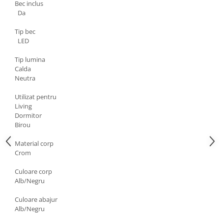
Bec inclus
Aparataj Modular
Da
Bticino Living NOW
Tip bec
Bticino AXOLUTE AIR
LED
Gama Gewiss System
Tip lumina
Gama Matix Bticino
Calda
Legrand Mosaic
Neutra
Doze de Pardoseala
Utilizat pentru
Doze de Pardoseala Universale
Living
Dormitor
Incara Legrand
Birou
Iluminat Interior
Material corp
Aplice - Plafoniere
Crom
Spoturi LED
Culoare corp
Panouri LED
Alb/Negru
Lampi de Birou
Culoare abajur
Lampadare
Alb/Negru