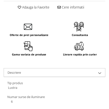
Aparataj Smart
Adauga la Favorite
Cere informatii
Livolo
Intrerupatoare Touch / Standard
German
Intrerupatoare Touch / Standard
Italian
Oferte de pret personalizate
Consultanta
Întrerupătoare Mecanice
Prize Schuko - TV / Date / Media
Prize + Intrerupatoare
Gama variata de produse
Livrare rapida prin curier
Prize
Living Now With Netatmo
Descriere
Prize si Intrerupatoare
Aparataj Aplicat
Tip produs
Gama Palmyie Viko
Lustra
Aparataj Clasic
Numar surse de iluminare
Gama Legrand Niloe
6
Panasonic Arkedia Slim