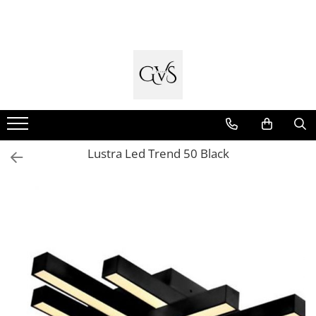
Toate Produsele
New Products
Cabluri Electrice
Conductori - Fy - Myf
Cabluri tip Cordon (MYYM)
Lustra Led Trend 50 Black
Cabluri tip CYY-F
Cabluri Bransament
Cabluri tip N2XH Halogen Free
Cabluri tip NHXH E90 Halogen Free
Cabluri Internet - TV
Cabluri Alarmă - Incendiu
Fibră Optică
Tablouri si Sigurante