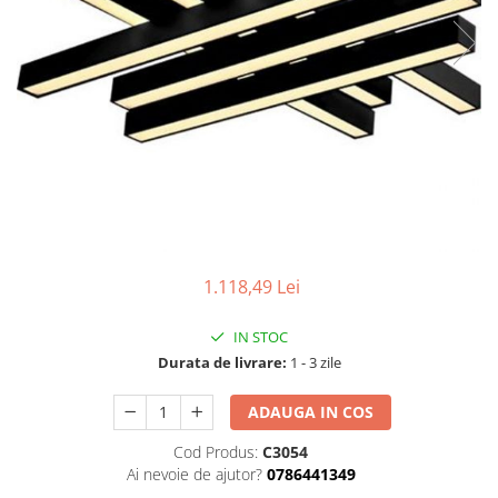
Tablouri Organizare
Cutii Sigurante
Sigurante Automate
Gama Legrand
Gama Noark
Accesorii Tablou-Sigurante
Contor Curent
Relee de comanda si supraveghere
Trasee Cabluri / Accesorii
1.118,49 Lei
Copex
IN STOC
Tub PVC
Durata de livrare:
1 - 3 zile
Canal Cablu PVC
ADAUGA IN COS
Jgheaburi Metalice Perforate
Bandă Izolier
Cod Produs:
C3054
Ai nevoie de ajutor?
0786441349
Doze Electrice