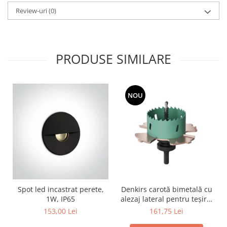
Surse de Alimentare si Accesorii
Review-uri
(0)
Banda LED
Profile Aluminiu pentru Banda LED
Iluminat Industrial
PRODUSE SIMILARE
Corpuri Liniare LED Industriale
Corp Iluminat Led Highbay
Iluminat Stradal
NOU
Iluminat de Urgență
Videointerfoane Si Interfoane
Kituri Legrand
Statii Incarcare Electrice
Stalpi Octogonali Galvanizati
Stalpi de Iluminat
Brate + accesorii
Spot led incastrat perete,
Denkirs carotă bimetală cu
1W, IP65
alezaj lateral pentru teșire,
Stalpi Decorativi
70×115 mm
153,00 Lei
161,75 Lei
Plafoniere cu ventilator integrat