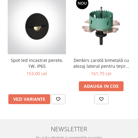
NOU
Spot led incastrat perete,
Denkirs carotă bimetală cu
1W, IP65
alezaj lateral pentru teșire,
70×115 mm
153,00 Lei
161,75 Lei
ADAUGA IN COS
VEZI VARIANTE
NEWSLETTER
Nu rata ofertele si promotiile noastre