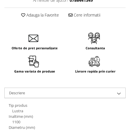
Ai nevoie de ajutor?
0786441349
Aparataj Smart
Livolo
Adauga la Favorite
Cere informatii
Intrerupatoare Touch / Standard
German
Intrerupatoare Touch / Standard
Italian
Întrerupătoare Mecanice
Oferte de pret personalizate
Consultanta
Prize Schuko - TV / Date / Media
Prize + Intrerupatoare
Prize
Gama variata de produse
Livrare rapida prin curier
Living Now With Netatmo
Prize si Intrerupatoare
Descriere
Aparataj Aplicat
Gama Palmyie Viko
Tip produs
Lustra
Aparataj Clasic
Inaltime (mm)
Gama Legrand Niloe
1100
Diametru (mm)
Panasonic Arkedia Slim