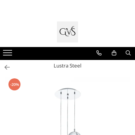
Toate Produsele
New Products
Cabluri Electrice
Conductori - Fy - Myf
Cabluri tip Cordon (MYYM)
Lustra Steel
Cabluri tip CYY-F
Cabluri Bransament
-20%
Cabluri tip N2XH Halogen Free
Cabluri tip NHXH E90 Halogen Free
Cabluri Internet - TV
Cabluri Alarmă - Incendiu
Fibră Optică
Tablouri si Sigurante