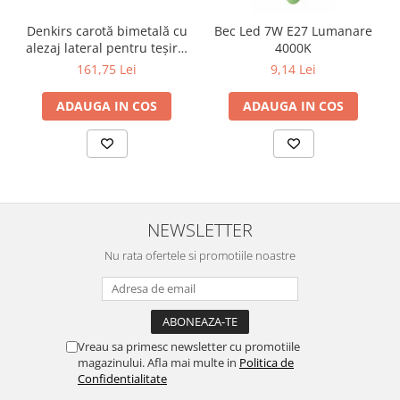
Surse de Alimentare si Accesorii
Banda LED
Denkirs carotă bimetală cu
Bec Led 7W E27 Lumanare
alezaj lateral pentru teșire,
4000K
Profile Aluminiu pentru Banda LED
70×115 mm
161,75 Lei
9,14 Lei
Iluminat Industrial
Corpuri Liniare LED Industriale
ADAUGA IN COS
ADAUGA IN COS
Corp Iluminat Led Highbay
Iluminat Stradal
Iluminat de Urgență
Videointerfoane Si Interfoane
NEWSLETTER
Kituri Legrand
Nu rata ofertele si promotiile noastre
Statii Incarcare Electrice
Stalpi Octogonali Galvanizati
Stalpi de Iluminat
Brate + accesorii
Vreau sa primesc newsletter cu promotiile
Stalpi Decorativi
magazinului. Afla mai multe in
Politica de
Confidentialitate
Plafoniere cu ventilator integrat