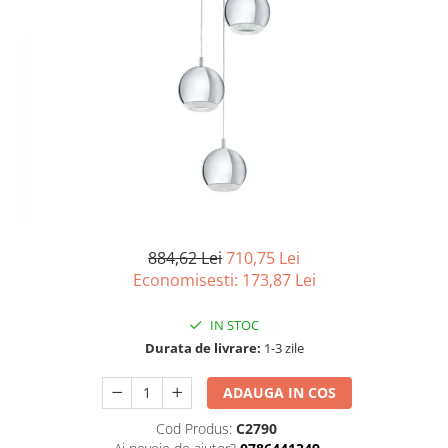
Tablouri Organizare
Cutii Sigurante
Sigurante Automate
Gama Legrand
Gama Noark
Accesorii Tablou-Sigurante
Contor Curent
Relee de comanda si supraveghere
Trasee Cabluri / Accesorii
884,62 Lei
710,75 Lei
Economisesti:
173,87
Lei
Copex
Tub PVC
IN STOC
Canal Cablu PVC
Durata de livrare:
1-3 zile
Jgheaburi Metalice Perforate
ADAUGA IN COS
Bandă Izolier
Cod Produs:
C2790
Doze Electrice