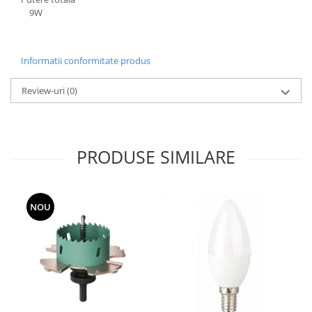
Lustre
9W
Iluminat Scari/Trepte
Iluminat baie
Informatii conformitate produs
Becuri și surse LED
Sine magnetice
Review-uri
(0)
Sisteme de Iluminat Plug & Play
Iluminat Exterior
Proiectoare LED
PRODUSE SIMILARE
Aplice de Exterior
Lampi de Gradina
NOU
Spoturi Exterior Incastrabile
Lampi Solare
Banda - Surse si Accesorii LED
Banda Led Decorativa
Controlere și senzori LED