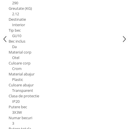
290
Aparataj Modular
Greutate (KG)
2.12
Bticino Living NOW
Destinatie
Bticino AXOLUTE AIR
Interior
Gama Gewiss System
Tip bec
GU10
Gama Matix Bticino
Bec inclus
Legrand Mosaic
Da
Doze de Pardoseala
Material corp
Otel
Doze de Pardoseala Universale
Culoare corp
Crom
Incara Legrand
Material abajur
Iluminat Interior
Plastic
Aplice - Plafoniere
Culoare abajur
Transparent
Spoturi LED
Clasa de protectie
IP20
Panouri LED
Putere bec
Lampi de Birou
3X3W
Numar becuri
Lampadare
3
Putere totala