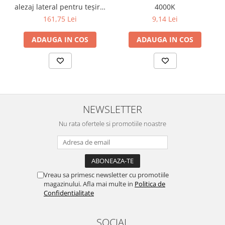
alezaj lateral pentru teșire,
4000K
70×115 mm
161,75 Lei
9,14 Lei
ADAUGA IN COS
ADAUGA IN COS
NEWSLETTER
Nu rata ofertele si promotiile noastre
Vreau sa primesc newsletter cu promotiile
magazinului. Afla mai multe in
Politica de
Confidentialitate
SOCIAL