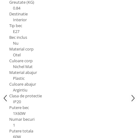
Greutate (KG)
Aparataj Modular
0.84
Destinatie
Bticino Living NOW
Interior
Bticino AXOLUTE AIR
Tip bec
E27
Gama Gewiss System
Bec inclus
Gama Matix Bticino
Nu
Legrand Mosaic
Material corp
Otel
Doze de Pardoseala
Culoare corp
Doze de Pardoseala Universale
Nichel Mat
Material abajur
Incara Legrand
Plastic
Iluminat Interior
Culoare abajur
Argintiu
Aplice - Plafoniere
Clasa de protectie
Spoturi LED
IP20
Putere bec
Panouri LED
1X60W
Numar becuri
Lampi de Birou
1
Lampadare
Putere totala
60W