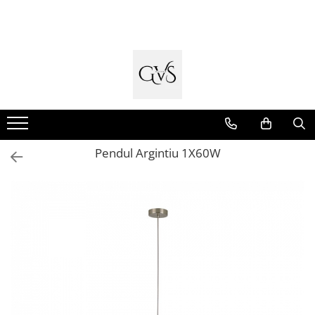
Toate Produsele
New Products
Cabluri Electrice
Conductori - Fy - Myf
Cabluri tip Cordon (MYYM)
Pendul Argintiu 1X60W
Cabluri tip CYY-F
Cabluri Bransament
Cabluri tip N2XH Halogen Free
Cabluri tip NHXH E90 Halogen Free
Cabluri Internet - TV
Cabluri Alarmă - Incendiu
Fibră Optică
Tablouri si Sigurante