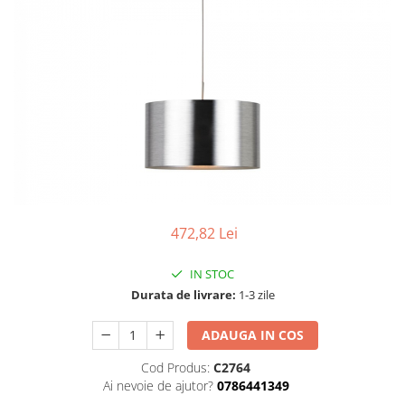
Tablouri Organizare
Cutii Sigurante
Sigurante Automate
Gama Legrand
Gama Noark
Accesorii Tablou-Sigurante
Contor Curent
Relee de comanda si supraveghere
Trasee Cabluri / Accesorii
472,82 Lei
Copex
IN STOC
Tub PVC
Durata de livrare:
1-3 zile
Canal Cablu PVC
ADAUGA IN COS
Jgheaburi Metalice Perforate
Bandă Izolier
Cod Produs:
C2764
Ai nevoie de ajutor?
0786441349
Doze Electrice