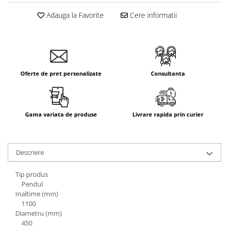
Aparataj Smart
Adauga la Favorite
Cere informatii
Livolo
Intrerupatoare Touch / Standard
German
Intrerupatoare Touch / Standard
Italian
Oferte de pret personalizate
Consultanta
Întrerupătoare Mecanice
Prize Schuko - TV / Date / Media
Prize + Intrerupatoare
Gama variata de produse
Livrare rapida prin curier
Prize
Living Now With Netatmo
Descriere
Prize si Intrerupatoare
Aparataj Aplicat
Tip produs
Gama Palmyie Viko
Pendul
Inaltime (mm)
Aparataj Clasic
1100
Gama Legrand Niloe
Diametru (mm)
450
Panasonic Arkedia Slim