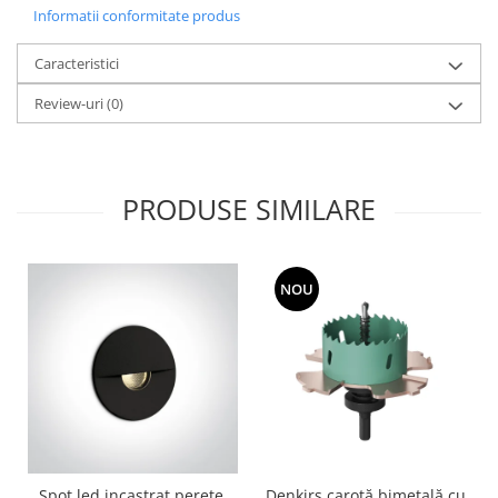
Informatii conformitate produs
Caracteristici
Review-uri
(0)
PRODUSE SIMILARE
NOU
Spot led incastrat perete,
Denkirs carotă bimetală cu