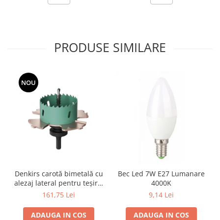
PRODUSE SIMILARE
NOU
Denkirs carotă bimetală cu
Bec Led 7W E27 Lumanare
alezaj lateral pentru teșire,
4000K
70×115 mm
161,75 Lei
9,14 Lei
ADAUGA IN COS
ADAUGA IN COS