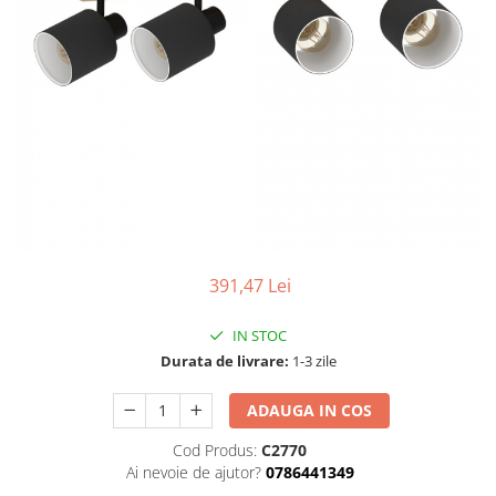
Tablouri Organizare
Cutii Sigurante
Sigurante Automate
Gama Legrand
Gama Noark
Accesorii Tablou-Sigurante
Contor Curent
Relee de comanda si supraveghere
Trasee Cabluri / Accesorii
391,47 Lei
Copex
IN STOC
Tub PVC
Durata de livrare:
1-3 zile
Canal Cablu PVC
ADAUGA IN COS
Jgheaburi Metalice Perforate
Bandă Izolier
Cod Produs:
C2770
Ai nevoie de ajutor?
0786441349
Doze Electrice