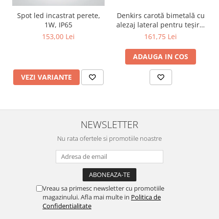
Surse de Alimentare si Accesorii
Banda LED
Spot led incastrat perete,
Denkirs carotă bimetală cu
1W, IP65
alezaj lateral pentru teșire,
Profile Aluminiu pentru Banda LED
70×115 mm
153,00 Lei
161,75 Lei
Iluminat Industrial
ADAUGA IN COS
Corpuri Liniare LED Industriale
Corp Iluminat Led Highbay
VEZI VARIANTE
Iluminat Stradal
Iluminat de Urgență
Videointerfoane Si Interfoane
NEWSLETTER
Kituri Legrand
Nu rata ofertele si promotiile noastre
Statii Incarcare Electrice
Stalpi Octogonali Galvanizati
Stalpi de Iluminat
Brate + accesorii
Vreau sa primesc newsletter cu promotiile
Stalpi Decorativi
magazinului. Afla mai multe in
Politica de
Confidentialitate
Plafoniere cu ventilator integrat