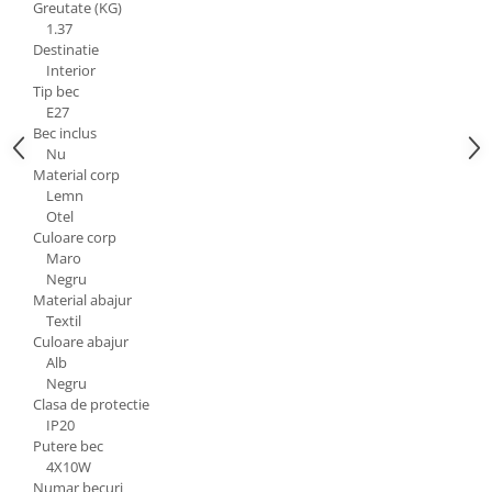
Greutate (KG)
Aparataj Modular
1.37
Destinatie
Bticino Living NOW
Interior
Bticino AXOLUTE AIR
Tip bec
E27
Gama Gewiss System
Bec inclus
Gama Matix Bticino
Nu
Legrand Mosaic
Material corp
Lemn
Doze de Pardoseala
Otel
Doze de Pardoseala Universale
Culoare corp
Maro
Incara Legrand
Negru
Iluminat Interior
Material abajur
Textil
Aplice - Plafoniere
Culoare abajur
Spoturi LED
Alb
Negru
Panouri LED
Clasa de protectie
IP20
Lampi de Birou
Putere bec
Lampadare
4X10W
Numar becuri