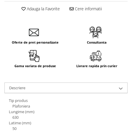
Aparataj Smart
Adauga la Favorite
Cere informatii
Livolo
Intrerupatoare Touch / Standard
German
Intrerupatoare Touch / Standard
Italian
Oferte de pret personalizate
Consultanta
Întrerupătoare Mecanice
Prize Schuko - TV / Date / Media
Prize + Intrerupatoare
Gama variata de produse
Livrare rapida prin curier
Prize
Living Now With Netatmo
Descriere
Prize si Intrerupatoare
Aparataj Aplicat
Tip produs
Gama Palmyie Viko
Plafoniera
Lungime (mm)
Aparataj Clasic
630
Gama Legrand Niloe
Latime (mm)
50
Panasonic Arkedia Slim