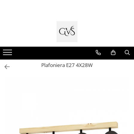
Toate Produsele
New Products
Cabluri Electrice
Conductori - Fy - Myf
Cabluri tip Cordon (MYYM)
Plafoniera E27 4X28W
Cabluri tip CYY-F
Cabluri Bransament
Cabluri tip N2XH Halogen Free
Cabluri tip NHXH E90 Halogen Free
Cabluri Internet - TV
Cabluri Alarmă - Incendiu
Fibră Optică
Tablouri si Sigurante