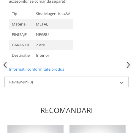
accesoriilor se comanda separat)
Aparataj Modular
Tip
Sina Magentica 48V
Bticino Living NOW
Bticino AXOLUTE AIR
Material
METAL
Gama Gewiss System
FINISAJE
NEGRU
Gama Matix Bticino
GARANTIE
2 ANI
Legrand Mosaic
Doze de Pardoseala
Destinatie
Interior
Doze de Pardoseala Universale
Informatii conformitate produs
Incara Legrand
Iluminat Interior
Review-uri
(0)
Aplice - Plafoniere
Spoturi LED
Panouri LED
RECOMANDARI
Lampi de Birou
Lampadare