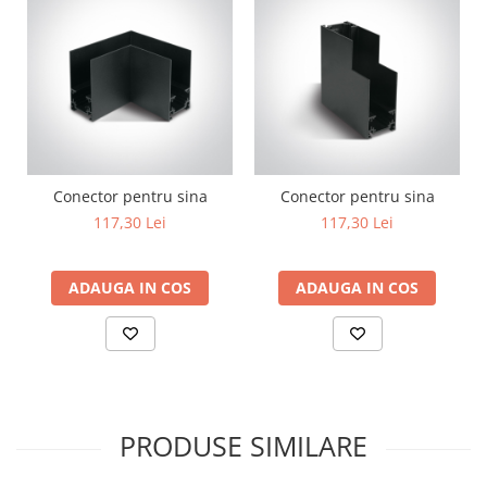
Lustre
Iluminat Scari/Trepte
Iluminat baie
Becuri și surse LED
Sine magnetice
Sisteme de Iluminat Plug & Play
Conector pentru sina
Conector pentru sina
Iluminat Exterior
117,30 Lei
117,30 Lei
Proiectoare LED
Aplice de Exterior
ADAUGA IN COS
ADAUGA IN COS
Lampi de Gradina
Spoturi Exterior Incastrabile
Lampi Solare
Banda - Surse si Accesorii LED
Banda Led Decorativa
PRODUSE SIMILARE
Controlere și senzori LED