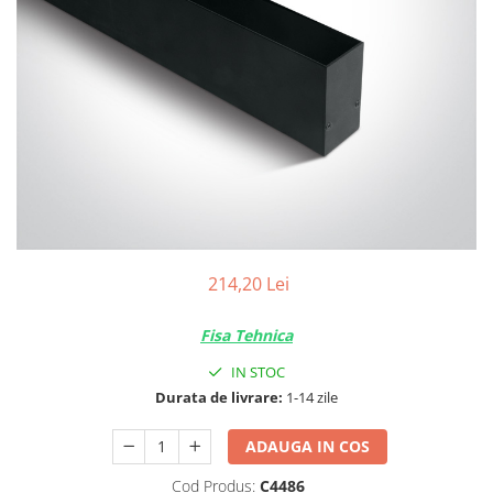
Tablouri Organizare
Cutii Sigurante
Sigurante Automate
Gama Legrand
Gama Noark
Accesorii Tablou-Sigurante
Contor Curent
Relee de comanda si supraveghere
Trasee Cabluri / Accesorii
214,20 Lei
Copex
Fisa Tehnica
Tub PVC
IN STOC
Canal Cablu PVC
Durata de livrare:
1-14 zile
Jgheaburi Metalice Perforate
Bandă Izolier
ADAUGA IN COS
Doze Electrice
Cod Produs:
C4486