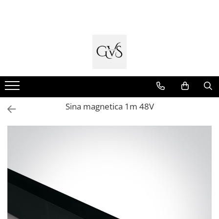
Toate Produsele
New Products
Cabluri Electrice
Conductori - Fy - Myf
Cabluri tip Cordon (MYYM)
Sina magnetica 1m 48V
Cabluri tip CYY-F
Cabluri Bransament
Cabluri tip N2XH Halogen Free
Cabluri tip NHXH E90 Halogen Free
Cabluri Internet - TV
Cabluri Alarmă - Incendiu
Fibră Optică
Tablouri si Sigurante