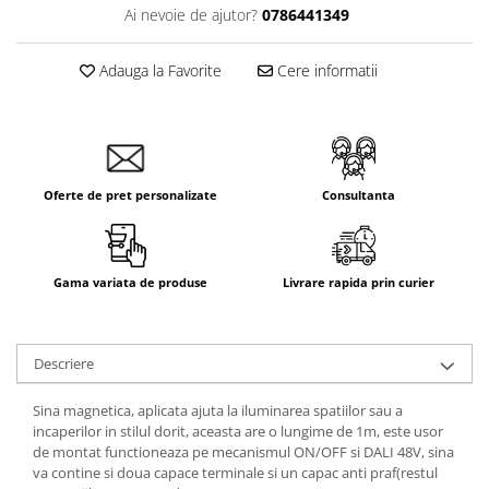
Ai nevoie de ajutor?
0786441349
Aparataj Smart
Livolo
Adauga la Favorite
Cere informatii
Intrerupatoare Touch / Standard
German
Intrerupatoare Touch / Standard
Italian
Întrerupătoare Mecanice
Oferte de pret personalizate
Consultanta
Prize Schuko - TV / Date / Media
Prize + Intrerupatoare
Prize
Gama variata de produse
Livrare rapida prin curier
Living Now With Netatmo
Prize si Intrerupatoare
Aparataj Aplicat
Descriere
Gama Palmyie Viko
Sina magnetica, aplicata ajuta la iluminarea spatiilor sau a
Aparataj Clasic
incaperilor in stilul dorit, aceasta are o lungime de 1m, este usor
de montat functioneaza pe mecanismul ON/OFF si DALI 48V, sina
Gama Legrand Niloe
va contine si doua capace terminale si un capac anti praf(restul
Panasonic Arkedia Slim