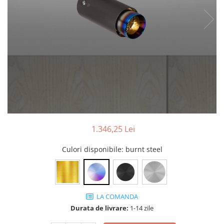
Tablouri Organizare
Cutii Sigurante
Sigurante Automate
Gama Legrand
Gama Noark
Accesorii Tablou-Sigurante
Contor Curent
Relee de comanda si supraveghere
Trasee Cabluri / Accesorii
1.346,25 Lei
Copex
Culori disponibile
: burnt steel
Tub PVC
Canal Cablu PVC
Jgheaburi Metalice Perforate
LA COMANDA
Bandă Izolier
Durata de livrare:
1-14 zile
Doze Electrice