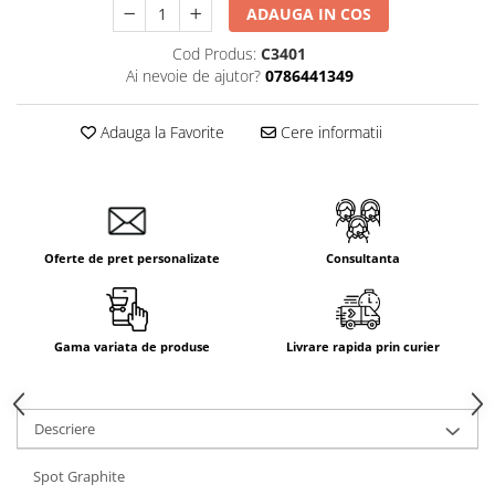
ADAUGA IN COS
Aparataj Smart
Livolo
Cod Produs:
C3401
Ai nevoie de ajutor?
0786441349
Intrerupatoare Touch / Standard
German
Adauga la Favorite
Cere informatii
Intrerupatoare Touch / Standard
Italian
Întrerupătoare Mecanice
Prize Schuko - TV / Date / Media
Prize + Intrerupatoare
Oferte de pret personalizate
Consultanta
Prize
Living Now With Netatmo
Prize si Intrerupatoare
Gama variata de produse
Livrare rapida prin curier
Aparataj Aplicat
Gama Palmyie Viko
Aparataj Clasic
Descriere
Gama Legrand Niloe
Spot Graphite
Panasonic Arkedia Slim