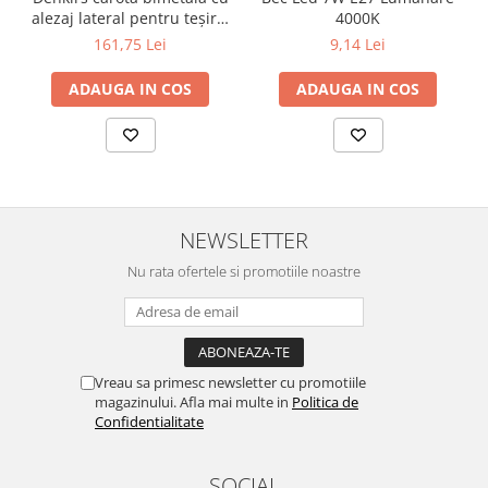
Lustre
alezaj lateral pentru teșire,
4000K
Iluminat Scari/Trepte
70×115 mm
161,75 Lei
9,14 Lei
Iluminat baie
ADAUGA IN COS
ADAUGA IN COS
Becuri și surse LED
Sine magnetice
Sisteme de Iluminat Plug & Play
Iluminat Exterior
Proiectoare LED
NEWSLETTER
Aplice de Exterior
Nu rata ofertele si promotiile noastre
Lampi de Gradina
Spoturi Exterior Incastrabile
Lampi Solare
Vreau sa primesc newsletter cu promotiile
Banda - Surse si Accesorii LED
magazinului. Afla mai multe in
Politica de
Confidentialitate
Banda Led Decorativa
Controlere și senzori LED
SOCIAL