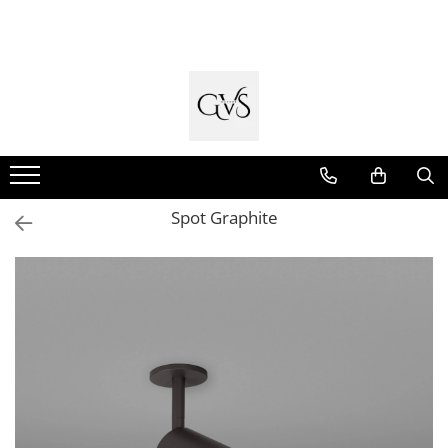
Toate Produsele
New Products
Cabluri Electrice
Conductori - Fy - Myf
Cabluri tip Cordon (MYYM)
Spot Graphite
Cabluri tip CYY-F
Cabluri Bransament
Cabluri tip N2XH Halogen Free
Cabluri tip NHXH E90 Halogen Free
Cabluri Internet - TV
Cabluri Alarmă - Incendiu
Fibră Optică
Tablouri si Sigurante