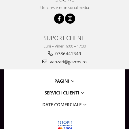
Surse de Alimentare si Accesorii
Urmareste-ne in social media
Banda LED
Profile Aluminiu pentru Banda LED
Iluminat Industrial
Corpuri Liniare LED Industriale
SUPORT CLIENTI
Corp Iluminat Led Highbay
Luni – Vineri: 9:00 – 17:00
Iluminat Stradal
0786441349
Iluminat de Urgență
vanzari@gavros.ro
Videointerfoane Si Interfoane
Kituri Legrand
PAGINI
Statii Incarcare Electrice
Stalpi Octogonali Galvanizati
SERVICII CLIENTI
Stalpi de Iluminat
DATE COMERCIALE
Brate + accesorii
Stalpi Decorativi
Plafoniere cu ventilator integrat