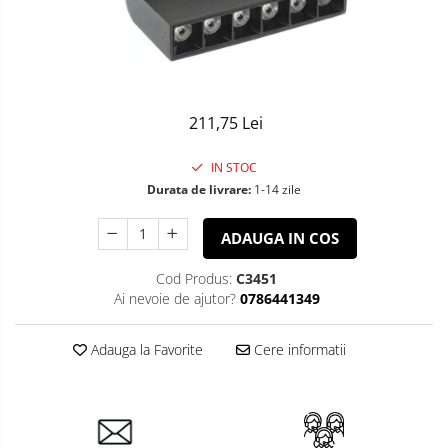
Tablouri Organizare
Cutii Sigurante
Sigurante Automate
Gama Legrand
211,75 Lei
Gama Noark
Accesorii Tablou-Sigurante
IN STOC
Durata de livrare:
1-14 zile
Contor Curent
Relee de comanda si supraveghere
ADAUGA IN COS
Trasee Cabluri / Accesorii
Cod Produs:
C3451
Copex
Aparataj
Ai nevoie de ajutor?
0786441349
Smart
Tub PVC
Prize
Canal Cablu PVC
Adauga la Favorite
Cere informatii
si
Intrerupatoare
Doze
Jgheaburi Metalice Perforate
de
Bandă Izolier
Pardoseala
Iluminat
Doze Electrice
Interior