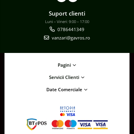
Iluminat Stradal
Suport clienti
Kituri Legrand
Luni – Vineri: 9:00 – 17:00
Brate + accesorii
0786441349
Stalpi Decorativi
vanzari@gavros.ro
Pagini
Servicii Clienti
Date Comerciale