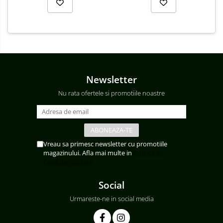
Becuri și surse LED
Sine magnetice
Sisteme de Iluminat Plug & Play
Proiectoare LED
Plafoniere
cu
Aplice de Exterior
ventilator
Newsletter
integrat
Lampi de Gradina
Nu rata ofertele si promotiile noastre
Spoturi Exterior Incastrabile
Lampi Solare
Banda Led Decorativa
Controlere și senzori LED
Vreau sa primesc newsletter cu promotiile
magazinului. Afla mai multe in
Politica de
Surse de Alimentare si Accesorii
Confidentialitate
Banda LED
Social
Profile Aluminiu pentru Banda LED
Urmareste-ne in social media
Corpuri Liniare LED Industriale
Corp Iluminat Led Highbay