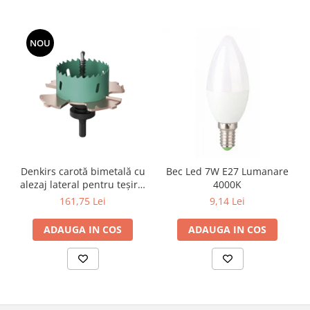
NOU
Denkirs carotă bimetală cu
Bec Led 7W E27 Lumanare
alezaj lateral pentru teșire,
4000K
70×115 mm
161,75 Lei
9,14 Lei
ADAUGA IN COS
ADAUGA IN COS