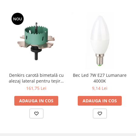
NOU
Denkirs carotă bimetală cu
Bec Led 7W E27 Lumanare
alezaj lateral pentru teșire,
4000K
70×115 mm
161,75 Lei
9,14 Lei
ADAUGA IN COS
ADAUGA IN COS