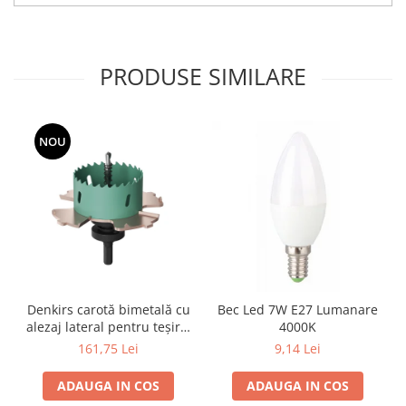
PRODUSE SIMILARE
NOU
Denkirs carotă bimetală cu
Bec Led 7W E27 Lumanare
alezaj lateral pentru teșire,
4000K
70×115 mm
161,75 Lei
9,14 Lei
ADAUGA IN COS
ADAUGA IN COS