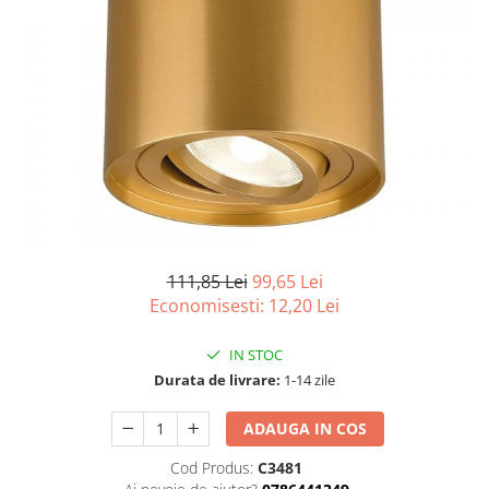
111,85 Lei
99,65 Lei
Economisesti:
12,20
Lei
IN STOC
Durata de livrare:
1-14 zile
ADAUGA IN COS
Cod Produs:
C3481