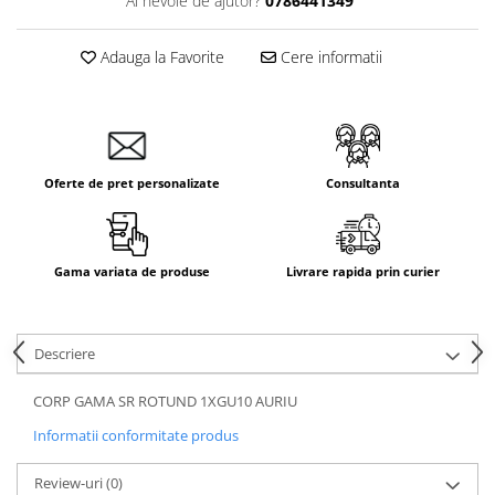
Ai nevoie de ajutor?
0786441349
Adauga la Favorite
Cere informatii
Oferte de pret personalizate
Consultanta
Gama variata de produse
Livrare rapida prin curier
Descriere
CORP GAMA SR ROTUND 1XGU10 AURIU
Informatii conformitate produs
Review-uri
(0)