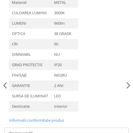
Material
METAL
CULOAREA LUMINII
3000K
LUMENI
960lm
OPTICA
38 GRADE
CRI
90
DIMMABIL
NU
GRAD PROTECTIE
IP20
FINISAJE
NEGRU
GARANTIE
2 ANI
SURSA DE ILUMINAT
LED
Destinatie
Interior
Informatii conformitate produs