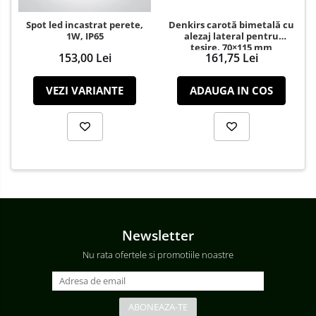
Spot led incastrat perete,
Denkirs carotă bimetală cu
1W, IP65
alezaj lateral pentru
teșire, 70×115 mm
153,00 Lei
161,75 Lei
VEZI VARIANTE
ADAUGA IN COS
Newsletter
Nu rata ofertele si promotiile noastre