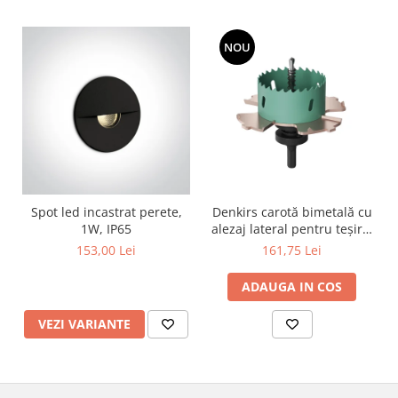
NOU
Spot led incastrat perete,
Denkirs carotă bimetală cu
1W, IP65
alezaj lateral pentru teșire,
70×115 mm
153,00 Lei
161,75 Lei
ADAUGA IN COS
VEZI VARIANTE