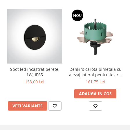
NOU
Spot led incastrat perete,
Denkirs carotă bimetală cu
1W, IP65
alezaj lateral pentru teșire,
70×115 mm
153,00 Lei
161,75 Lei
ADAUGA IN COS
VEZI VARIANTE