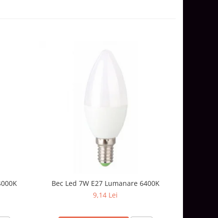
4000K
Bec Led 7W E27 Lumanare 6400K
Bec 
9,14 Lei