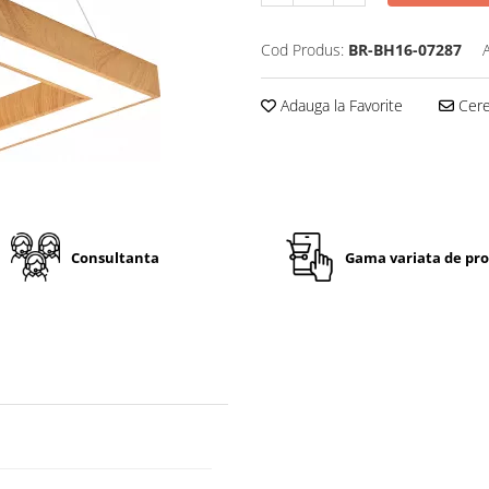
Cod Produs:
BR-BH16-07287
Adauga la Favorite
Cere 
Consultanta
Gama variata de pr