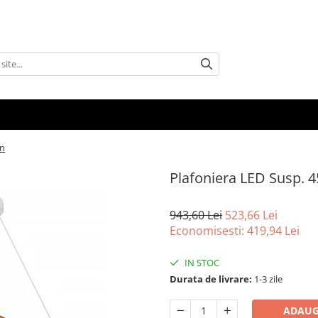
mn
Plafoniera LED Susp.
943,60 Lei
523,66 Lei
Economisesti:
419,94
Lei
IN STOC
Durata de livrare:
1-3 zile
ADAUG