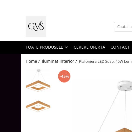
Toate Produsele
New Products
Cabluri Electrice
Conductori - Fy - Myf
TOATE PRODUSELE
CERERE OFERTA
CONTACT
Cabluri tip Cordon (MYYM)
Home /
Iluminat Interior /
Plafoniera LED Susp. 45W Le
Cabluri tip CYY-F
Cabluri Bransament
-45%
Cabluri tip N2XH Halogen Free
Cabluri tip NHXH E90 Halogen Free
Cabluri Internet - TV
Cabluri Alarmă - Incendiu
Fibră Optică
Tablouri si Sigurante