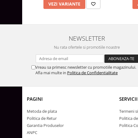
Surse de Alimentare si Accesorii
VEZI VARIANTE
Banda LED
Profile Aluminiu pentru Banda LED
Iluminat Industrial
Corpuri Liniare LED Industriale
NEWSLETTER
Corp Iluminat Led Highbay
Nu rata ofertele si promotiile noastre
Iluminat Stradal
Iluminat de Urgență
Vreau sa primesc newsletter cu promotiile magazinului.
Videointerfoane Si Interfoane
Afla mai multe in
Politica de Confidentialitate
Kituri Legrand
Statii Incarcare Electrice
Stalpi Octogonali Galvanizati
PAGINI
SERVICII
Stalpi de Iluminat
Metoda de plata
Termeni si
Brate + accesorii
Politica de Retur
Politica d
Stalpi Decorativi
Garantia Produselor
Politica C
ANPC
Plafoniere cu ventilator integrat