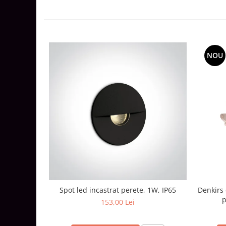
Lustre
Iluminat Scari/Trepte
Iluminat baie
Becuri și surse LED
NOU
Sine magnetice
Sisteme de Iluminat Plug & Play
Iluminat Exterior
Proiectoare LED
Aplice de Exterior
Lampi de Gradina
Spoturi Exterior Incastrabile
Lampi Solare
Banda - Surse si Accesorii LED
Spot led incastrat perete, 1W, IP65
Denkirs 
Banda Led Decorativa
p
153,00 Lei
Controlere și senzori LED