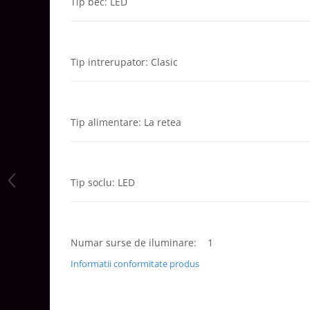
Tip bec: LED
Aparataj Modular
Bticino Living NOW
Bticino AXOLUTE AIR
Tip intrerupator: Clasic
Gama Gewiss System
Gama Matix Bticino
Legrand Mosaic
Tip alimentare: La retea
Doze de Pardoseala
Doze de Pardoseala Universale
Incara Legrand
Tip soclu: LED
Iluminat Interior
Aplice - Plafoniere
Spoturi LED
Numar surse de iluminare: 1
Panouri LED
Informatii conformitate produs
Lampi de Birou
Lampadare