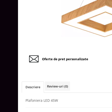
Tablouri Organizare
Cutii Sigurante
Sigurante Automate
Gama Legrand
Gama Noark
Accesorii Tablou-Sigurante
Contor Curent
Relee de comanda si supraveghere
Oferte de pret personalizate
Trasee Cabluri / Accesorii
Copex
Tub PVC
Canal Cablu PVC
Review-uri
(0)
Descriere
Jgheaburi Metalice Perforate
Plafoniera LED 45W
Bandă Izolier
Doze Electrice