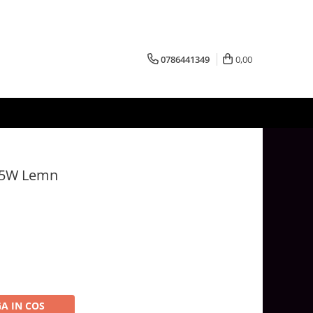
0786441349
0,00
 45W Lemn
A IN COS