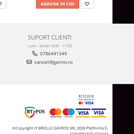
ADAUGA IN COS
AD
SUPORT CLIENTI
Luni – Vineri: 9:00 – 17:00
0786441349
vanzari@gavros.ro
©Copyright O`BRIELLE GAVROS SRL 2026
Platforma E-
commerce by Gomag