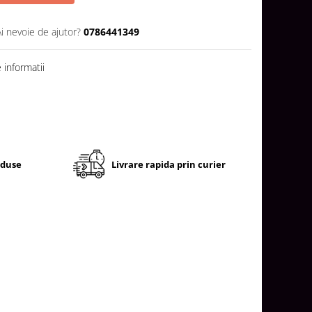
Ai nevoie de ajutor?
0786441349
informatii
oduse
Livrare rapida prin curier