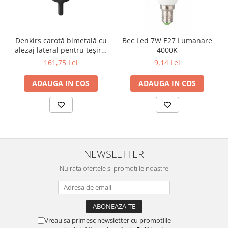
Denkirs carotă bimetală cu
Bec Led 7W E27 Lumanare
alezaj lateral pentru teșire,
4000K
70×115 mm
161,75 Lei
9,14 Lei
ADAUGA IN COS
ADAUGA IN COS
NEWSLETTER
Nu rata ofertele si promotiile noastre
Vreau sa primesc newsletter cu promotiile