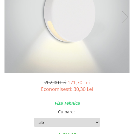
202,00 Lei
171,70 Lei
Economisesti:
30,30
Lei
Fisa Tehnica
Culoare
: