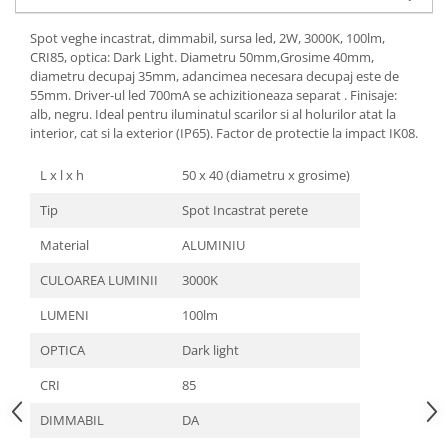
Spot veghe incastrat, dimmabil, sursa led, 2W, 3000K, 100lm,
CRI85, optica: Dark Light. Diametru 50mm,Grosime 40mm,
diametru decupaj 35mm, adancimea necesara decupaj este de
55mm. Driver-ul led 700mA se achizitioneaza separat . Finisaje:
alb, negru. Ideal pentru iluminatul scarilor si al holurilor atat la
interior, cat si la exterior (IP65). Factor de protectie la impact IK08.
L x l x h
50 x 40 (diametru x grosime)
Tip
Spot Incastrat perete
Material
ALUMINIU
CULOAREA LUMINII
3000K
LUMENI
100lm
OPTICA
Dark light
CRI
85
DIMMABIL
DA