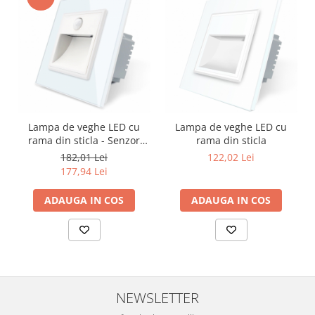
Lampa de veghe LED cu
Lampa de veghe LED cu
rama din sticla - Senzor
rama din sticla
miscare incorporat Alb
182,01 Lei
122,02 Lei
177,94 Lei
ADAUGA IN COS
ADAUGA IN COS
NEWSLETTER