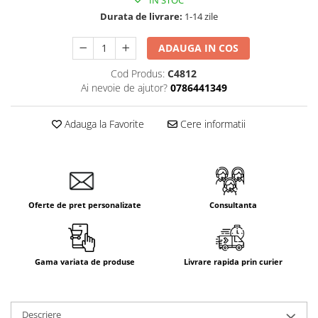
IN STOC
Durata de livrare:
1-14 zile
ADAUGA IN COS
Cod Produs:
C4812
Ai nevoie de ajutor?
0786441349
Adauga la Favorite
Cere informatii
Oferte de pret personalizate
Consultanta
Gama variata de produse
Livrare rapida prin curier
Descriere