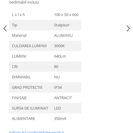
nedimabil inclus)
L x l x h
100 x 50 x 600
Tip
Stalpisor
Material
ALUMINIU
CULOAREA LUMINII
3000K
LUMENI
640Lm
CRI
80
DIMMABIL
NU
GRAD PROTECTIE
IP54
FINISAJE
ANTRACIT
SURSA DE ILUMINAT
LED
ALIMENTARE
350mA
Informatii conformitate produs