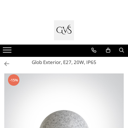
Toate Produsele
New Products
Cabluri Electrice
Conductori - Fy - Myf
Cabluri tip Cordon (MYYM)
Glob Exterior, E27, 20W, IP65
Cabluri tip CYY-F
Cabluri Bransament
-15%
Cabluri tip N2XH Halogen Free
Cabluri tip NHXH E90 Halogen Free
Cabluri Internet - TV
Cabluri Alarmă - Incendiu
Fibră Optică
Tablouri si Sigurante