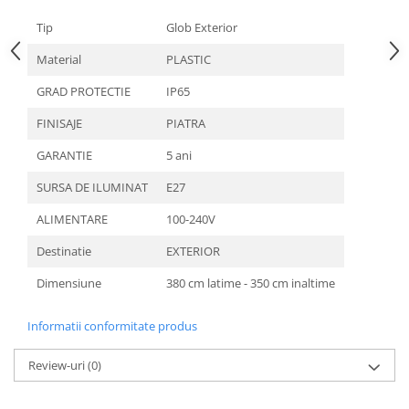
Aparataj Modular
Tip
Glob Exterior
Bticino Living NOW
Material
PLASTIC
Bticino AXOLUTE AIR
GRAD PROTECTIE
IP65
Gama Gewiss System
Gama Matix Bticino
FINISAJE
PIATRA
Legrand Mosaic
GARANTIE
5 ani
Doze de Pardoseala
SURSA DE ILUMINAT
E27
Doze de Pardoseala Universale
Incara Legrand
ALIMENTARE
100-240V
Iluminat Interior
Destinatie
EXTERIOR
Aplice - Plafoniere
Dimensiune
380 cm latime - 350 cm inaltime
Spoturi LED
Panouri LED
Informatii conformitate produs
Lampi de Birou
Review-uri
(0)
Lampadare