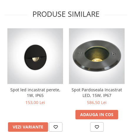
Lustre
Iluminat Scari/Trepte
PRODUSE SIMILARE
Iluminat baie
Becuri și surse LED
Sine magnetice
Sisteme de Iluminat Plug & Play
Iluminat Exterior
Proiectoare LED
Aplice de Exterior
Lampi de Gradina
Spot led incastrat perete,
Spot Pardoseala Incastrat
Spoturi Exterior Incastrabile
1W, IP65
LED, 15W, IP67
Lampi Solare
153,00 Lei
586,50 Lei
Banda - Surse si Accesorii LED
ADAUGA IN COS
Banda Led Decorativa
Controlere și senzori LED
VEZI VARIANTE