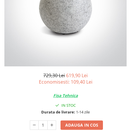
Tablouri Organizare
Cutii Sigurante
Sigurante Automate
Gama Legrand
Gama Noark
Accesorii Tablou-Sigurante
Contor Curent
Relee de comanda si supraveghere
Trasee Cabluri / Accesorii
729,30 Lei
619,90 Lei
Economisesti:
109,40
Lei
Copex
Tub PVC
Fisa Tehnica
Canal Cablu PVC
IN STOC
Jgheaburi Metalice Perforate
Durata de livrare:
1-14 zile
Bandă Izolier
ADAUGA IN COS
Doze Electrice