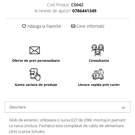
Cod Produs:
C5042
Aparataj Smart
Ai nevoie de ajutor?
0786441349
Livolo
Intrerupatoare Touch / Standard
Adauga la Favorite
Cere informatii
German
Intrerupatoare Touch / Standard
Italian
Întrerupătoare Mecanice
Prize Schuko - TV / Date / Media
Oferte de pret personalizate
Consultanta
Prize + Intrerupatoare
Prize
Living Now With Netatmo
Gama variata de produse
Livrare rapida prin curier
Prize si Intrerupatoare
Aparataj Aplicat
Descriere
Gama Palmyie Viko
Aparataj Clasic
Glob de exterior, utilizeaza o sursa E27 de 20W, montaj in pamant
Gama Legrand Niloe
cu tarus (inclus). Pachetul este completat de cablu de alimentare
(2m) si priza Schuko.
Panasonic Arkedia Slim