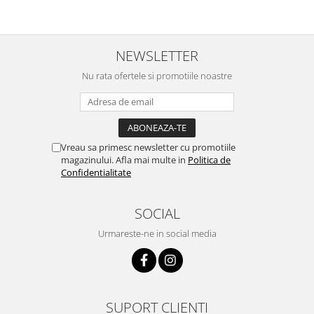
Surse de Alimentare si Accesorii
Banda LED
Profile Aluminiu pentru Banda LED
NEWSLETTER
Iluminat Industrial
Nu rata ofertele si promotiile noastre
Corpuri Liniare LED Industriale
Corp Iluminat Led Highbay
Iluminat Stradal
Iluminat de Urgență
Vreau sa primesc newsletter cu promotiile
magazinului. Afla mai multe in
Politica de
Videointerfoane Si Interfoane
Confidentialitate
Kituri Legrand
Statii Incarcare Electrice
SOCIAL
Stalpi Octogonali Galvanizati
Urmareste-ne in social media
Stalpi de Iluminat
Brate + accesorii
Stalpi Decorativi
Plafoniere cu ventilator integrat
SUPORT CLIENTI