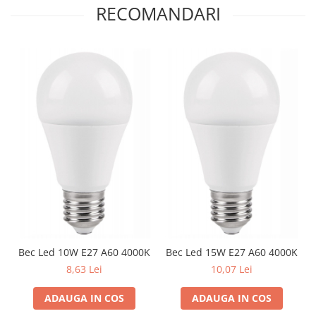
Lustre
RECOMANDARI
Iluminat Scari/Trepte
Iluminat baie
Becuri și surse LED
Sine magnetice
Sisteme de Iluminat Plug & Play
Iluminat Exterior
Proiectoare LED
Aplice de Exterior
Lampi de Gradina
Spoturi Exterior Incastrabile
Lampi Solare
Bec Led 10W E27 A60 4000K
Bec Led 15W E27 A60 4000K
Banda - Surse si Accesorii LED
8,63 Lei
10,07 Lei
Banda Led Decorativa
ADAUGA IN COS
ADAUGA IN COS
Controlere și senzori LED