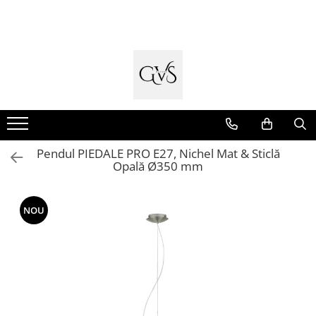
Toate Produsele
New Products
Cabluri Electrice
Conductori - Fy - Myf
Cabluri tip Cordon (MYYM)
Pendul PIEDALE PRO E27, Nichel Mat & Sticlă
Cabluri tip CYY-F
Opală Ø350 mm
Cabluri Bransament
Cabluri tip N2XH Halogen Free
NOU
Cabluri tip NHXH E90 Halogen Free
Cabluri Internet - TV
Cabluri Alarmă - Incendiu
Fibră Optică
Tablouri si Sigurante