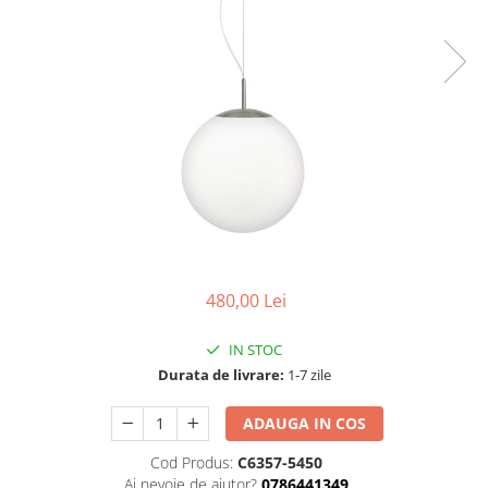
Tablouri Organizare
Cutii Sigurante
Sigurante Automate
Gama Legrand
Gama Noark
Accesorii Tablou-Sigurante
Contor Curent
Relee de comanda si supraveghere
Trasee Cabluri / Accesorii
480,00 Lei
Copex
Tub PVC
IN STOC
Canal Cablu PVC
Durata de livrare:
1-7 zile
Jgheaburi Metalice Perforate
ADAUGA IN COS
Bandă Izolier
Cod Produs:
C6357-5450
Doze Electrice
Ai nevoie de ajutor?
0786441349