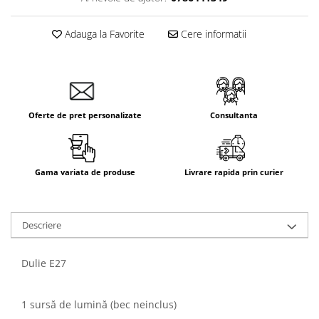
Aparataj Smart
Livolo
Adauga la Favorite
Cere informatii
Intrerupatoare Touch / Standard
German
Intrerupatoare Touch / Standard
Italian
Oferte de pret personalizate
Consultanta
Întrerupătoare Mecanice
Prize Schuko - TV / Date / Media
Prize + Intrerupatoare
Gama variata de produse
Livrare rapida prin curier
Prize
Living Now With Netatmo
Prize si Intrerupatoare
Descriere
Aparataj Aplicat
Gama Palmyie Viko
Dulie E27
Aparataj Clasic
Gama Legrand Niloe
1 sursă de lumină (bec neinclus)
Panasonic Arkedia Slim