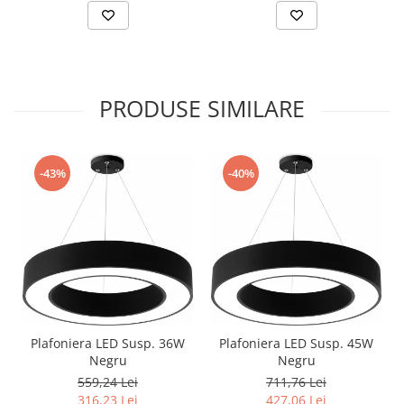
Surse de Alimentare si Accesorii
Banda LED
Profile Aluminiu pentru Banda LED
Iluminat Industrial
PRODUSE SIMILARE
Corpuri Liniare LED Industriale
Corp Iluminat Led Highbay
Iluminat Stradal
-43%
-40%
Iluminat de Urgență
Videointerfoane Si Interfoane
Kituri Legrand
Statii Incarcare Electrice
Stalpi Octogonali Galvanizati
Stalpi de Iluminat
Brate + accesorii
Plafoniera LED Susp. 36W
Plafoniera LED Susp. 45W
Negru
Negru
Stalpi Decorativi
559,24 Lei
711,76 Lei
Plafoniere cu ventilator integrat
316,23 Lei
427,06 Lei