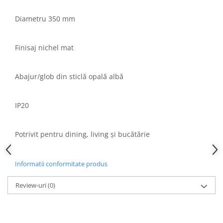
Aparataj Modular
Diametru 350 mm
Bticino Living NOW
Bticino AXOLUTE AIR
Finisaj nichel mat
Gama Gewiss System
Gama Matix Bticino
Abajur/glob din sticlă opală albă
Legrand Mosaic
Doze de Pardoseala
Doze de Pardoseala Universale
IP20
Incara Legrand
Iluminat Interior
Potrivit pentru dining, living și bucătărie
Aplice - Plafoniere
Spoturi LED
Informatii conformitate produs
Panouri LED
Review-uri
(0)
Lampi de Birou
Lampadare