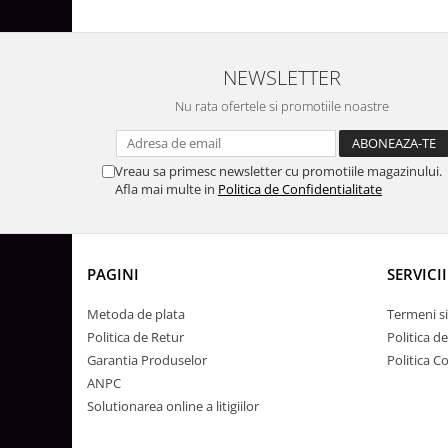
Surse de Alimentare si Accesorii
Banda LED
Profile Aluminiu pentru Banda LED
NEWSLETTER
Iluminat Industrial
Nu rata ofertele si promotiile noastre
Corpuri Liniare LED Industriale
Corp Iluminat Led Highbay
Vreau sa primesc newsletter cu promotiile magazinului.
Iluminat Stradal
Afla mai multe in
Politica de Confidentialitate
Iluminat de Urgență
Videointerfoane Si Interfoane
Kituri Legrand
PAGINI
SERVICII
Statii Incarcare Electrice
Metoda de plata
Termeni si
Stalpi Octogonali Galvanizati
Politica de Retur
Politica d
Stalpi de Iluminat
Garantia Produselor
Politica C
Brate + accesorii
ANPC
Stalpi Decorativi
Solutionarea online a litigiilor
Plafoniere cu ventilator integrat