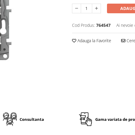
ADAUG
Cod Produs:
764547
Ai nevoie 
Adauga la Favorite
Cere 
Consultanta
Gama variata de pr