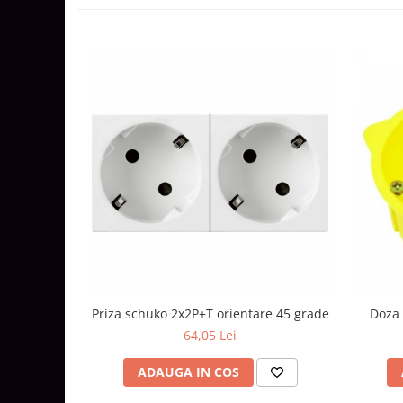
Lustre
Iluminat Scari/Trepte
Iluminat baie
Becuri și surse LED
Sine magnetice
Sisteme de Iluminat Plug & Play
Iluminat Exterior
Proiectoare LED
Aplice de Exterior
Lampi de Gradina
Spoturi Exterior Incastrabile
Lampi Solare
Priza schuko 2x2P+T orientare 45 grade
Doza 
Banda - Surse si Accesorii LED
64,05 Lei
Banda Led Decorativa
ADAUGA IN COS
Controlere și senzori LED