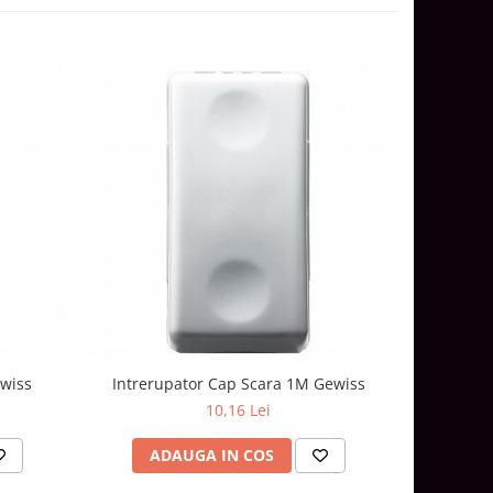
wiss
Intrerupator Cap Scara 1M Gewiss
Intreru
10,16 Lei
ADAUGA IN COS
AD