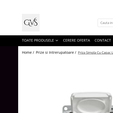
Toate Produsele
New Products
Cabluri Electrice
Conductori - Fy - Myf
TOATE PRODUSELE
CERERE OFERTA
CONTACT
Cabluri tip Cordon (MYYM)
Home /
Prize si Intrerupatoare /
Priza Simpla Cu Capac 
Cabluri tip CYY-F
Cabluri Bransament
Cabluri tip N2XH Halogen Free
Cabluri tip NHXH E90 Halogen Free
Cabluri Internet - TV
Cabluri Alarmă - Incendiu
Fibră Optică
Tablouri si Sigurante