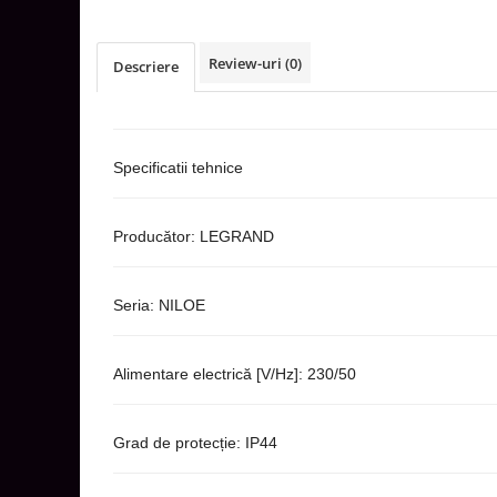
Aparataj Smart
Livolo
Review-uri
(0)
Descriere
Intrerupatoare Touch / Standard
German
Intrerupatoare Touch / Standard
Italian
Specificatii tehnice
Întrerupătoare Mecanice
Prize Schuko - TV / Date / Media
Producător: LEGRAND
Prize + Intrerupatoare
Prize
Living Now With Netatmo
Seria: NILOE
Prize si Intrerupatoare
Aparataj Aplicat
Alimentare electrică [V/Hz]: 230/50
Gama Palmyie Viko
Aparataj Clasic
Grad de protecție: IP44
Gama Legrand Niloe
Panasonic Arkedia Slim