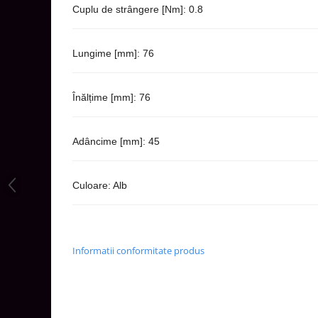
Cuplu de strângere [Nm]: 0.8
Aparataj Modular
Bticino Living NOW
Lungime [mm]: 76
Bticino AXOLUTE AIR
Gama Gewiss System
Gama Matix Bticino
Înălțime [mm]: 76
Legrand Mosaic
Doze de Pardoseala
Adâncime [mm]: 45
Doze de Pardoseala Universale
Incara Legrand
Culoare: Alb
Iluminat Interior
Aplice - Plafoniere
Spoturi LED
Informatii conformitate produs
Panouri LED
Lampi de Birou
Lampadare