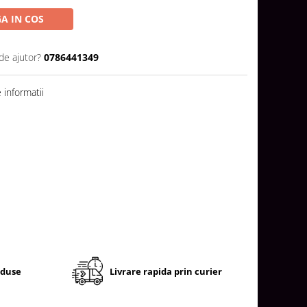
A IN COS
de ajutor?
0786441349
informatii
oduse
Livrare rapida prin curier