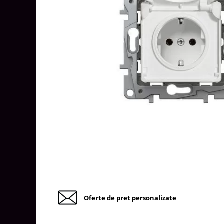
Tablouri Organizare
Cutii Sigurante
Sigurante Automate
Gama Legrand
Gama Noark
Accesorii Tablou-Sigurante
Contor Curent
Relee de comanda si supraveghere
Trasee Cabluri / Accesorii
Copex
Tub PVC
Canal Cablu PVC
Jgheaburi Metalice Perforate
Oferte de pret personalizate
Bandă Izolier
Doze Electrice