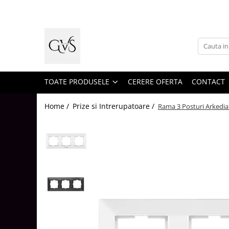
Toate Produsele
New Products
Cabluri Electrice
Conductori - Fy - Myf
TOATE PRODUSELE
CERERE OFERTA
CONTACT
Cabluri tip Cordon (MYYM)
Home /
Prize si Intrerupatoare /
Rama 3 Posturi Arkedia
Cabluri tip CYY-F
Cabluri Bransament
Cabluri tip N2XH Halogen Free
Cabluri tip NHXH E90 Halogen Free
Cabluri Internet - TV
Cabluri Alarmă - Incendiu
Fibră Optică
Tablouri si Sigurante