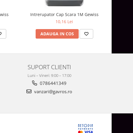
wiss
Intrerupator Cap Scara 1M Gewiss
Intreru
10,16 Lei
ADAUGA IN COS
AD
SUPORT CLIENTI
Luni – Vineri: 9:00 – 17:00
0786441349
vanzari@gavros.ro