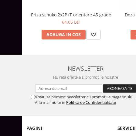
Aparataj Modular
Priza schuko 2x2P+T orientare 45 grade
Doza 
Bticino Living NOW
64,05 Lei
Bticino AXOLUTE AIR
Gama Gewiss System
ADAUGA IN COS
Gama Matix Bticino
Legrand Mosaic
Doze de Pardoseala
Doze de Pardoseala Universale
NEWSLETTER
Incara Legrand
Nu rata ofertele si promotiile noastre
Iluminat Interior
Aplice - Plafoniere
Vreau sa primesc newsletter cu promotiile magazinului.
Spoturi LED
Afla mai multe in
Politica de Confidentialitate
Panouri LED
Lampi de Birou
Lampadare
PAGINI
SERVICII