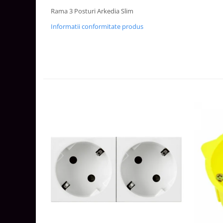
Aparataj Smart
Rama 3 Posturi Arkedia Slim
Livolo
Informatii conformitate produs
Intrerupatoare Touch / Standard
German
Intrerupatoare Touch / Standard
Italian
Întrerupătoare Mecanice
Prize Schuko - TV / Date / Media
Prize + Intrerupatoare
Prize
Living Now With Netatmo
Prize si Intrerupatoare
Aparataj Aplicat
Gama Palmyie Viko
Aparataj Clasic
Gama Legrand Niloe
Panasonic Arkedia Slim