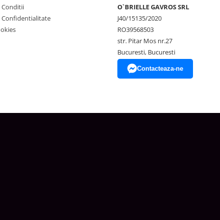
 Conditii
O`BRIELLE GAVROS SRL
e Confidentialitate
J40/15135/2020
ookies
RO39568503
str. Pitar Mos nr.27
Bucuresti, Bucuresti
Contacteaza-ne