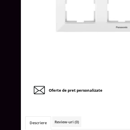
Tablouri Organizare
Cutii Sigurante
Sigurante Automate
Gama Legrand
Gama Noark
Accesorii Tablou-Sigurante
Contor Curent
Relee de comanda si supraveghere
Trasee Cabluri / Accesorii
Copex
Oferte de pret personalizate
Tub PVC
Canal Cablu PVC
Jgheaburi Metalice Perforate
Bandă Izolier
Review-uri
(0)
Descriere
Doze Electrice