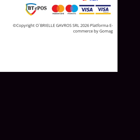
©Copyright O`BRIELLE GAVROS SRL 2026
Platforma E-
commerce by Gomag