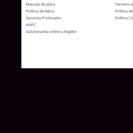
Lustre
Metoda de plata
Termeni si
Iluminat Scari/Trepte
Politica de Retur
Politica d
Garantia Produselor
Politica C
Iluminat baie
ANPC
Becuri și surse LED
Solutionarea online a litigiilor
Sine magnetice
Sisteme de Iluminat Plug & Play
Iluminat Exterior
Proiectoare LED
Aplice de Exterior
Lampi de Gradina
Spoturi Exterior Incastrabile
Lampi Solare
Banda - Surse si Accesorii LED
Banda Led Decorativa
Controlere și senzori LED