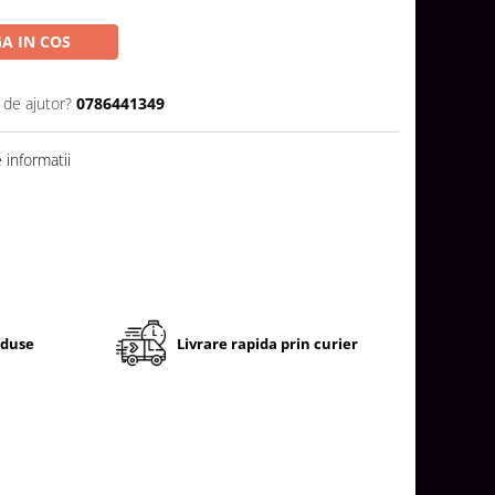
A IN COS
 de ajutor?
0786441349
informatii
oduse
Livrare rapida prin curier