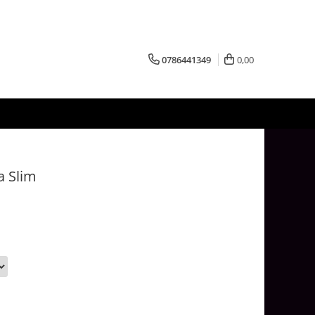
0786441349
0,00
a Slim