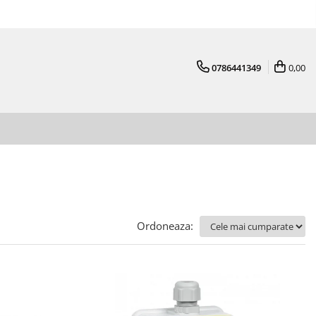
0786441349
0,00
Ordoneaza: