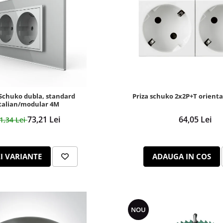
 Schuko dubla, standard
Priza schuko 2x2P+T orienta
talian/modular 4M
73,21 Lei
64,05 Lei
1,34 Lei
I VARIANTE
ADAUGA IN COS
NOU