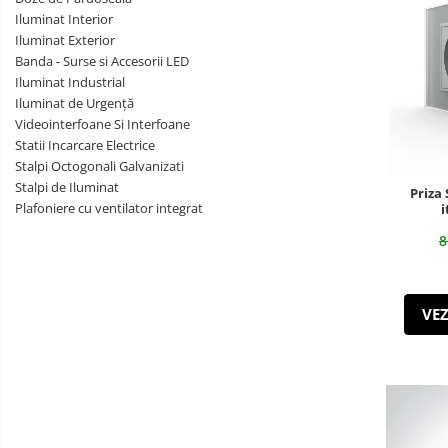
Tablouri Organizare
Iluminat Interior
Iluminat Exterior
Cutii Sigurante
Banda - Surse si Accesorii LED
Sigurante Automate
Iluminat Industrial
Iluminat de Urgență
Gama Legrand
Videointerfoane Si Interfoane
Gama Noark
Statii Incarcare Electrice
Accesorii Tablou-Sigurante
Stalpi Octogonali Galvanizati
Stalpi de Iluminat
Priza
Contor Curent
Plafoniere cu ventilator integrat
i
Relee de comanda si supraveghere
8
Trasee Cabluri / Accesorii
Copex
Aparataj
Smart
VEZ
Tub PVC
Prize
Canal Cablu PVC
si
Intrerupatoare
Doze
Jgheaburi Metalice Perforate
de
Bandă Izolier
Pardoseala
Iluminat
Doze Electrice
Interior