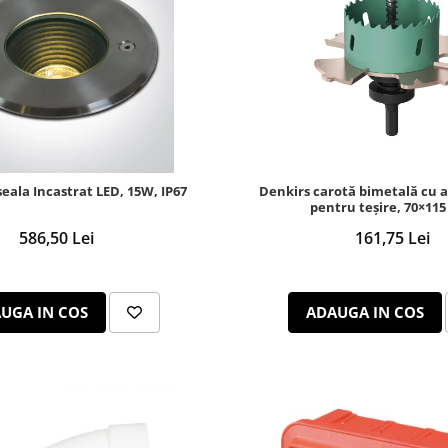
eala Incastrat LED, 15W, IP67
Denkirs carotă bimetală cu al
pentru teșire, 70×11
586,50 Lei
161,75 Lei
UGA IN COS
ADAUGA IN COS