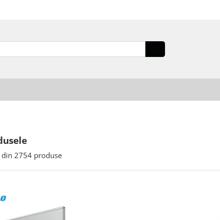
dusele
din
2754
produse