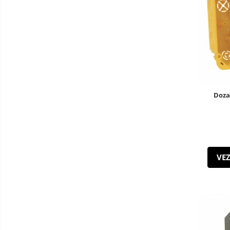
Iluminat Stradal
Kituri Legrand
Brate + accesorii
Stalpi Decorativi
Doza
VEZ