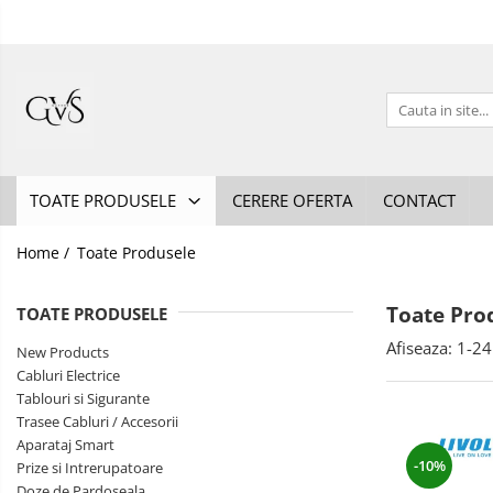
Toate Produsele
New Products
Cabluri Electrice
Conductori - Fy - Myf
TOATE PRODUSELE
CERERE OFERTA
CONTACT
Cabluri tip Cordon (MYYM)
Cabluri tip CYY-F
Home /
Toate Produsele
Cabluri Bransament
Toate Pro
Cabluri tip N2XH Halogen Free
TOATE PRODUSELE
Cabluri tip NHXH E90 Halogen Free
Afiseaza:
1-
24
New Products
Cabluri Electrice
Cabluri Internet - TV
Tablouri si Sigurante
Cabluri Alarmă - Incendiu
Trasee Cabluri / Accesorii
Aparataj Smart
Fibră Optică
-10%
Prize si Intrerupatoare
Tablouri si Sigurante
Doze de Pardoseala