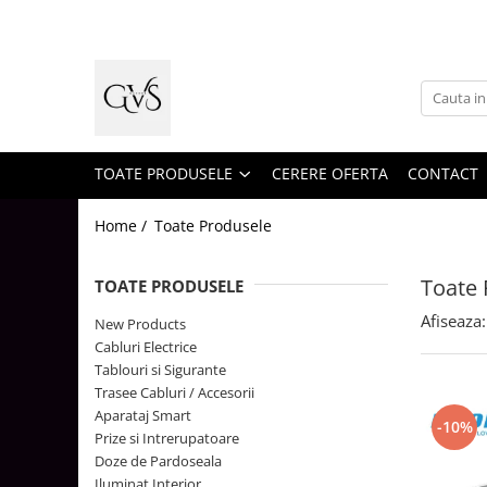
Toate Produsele
New Products
Cabluri Electrice
Conductori - Fy - Myf
TOATE PRODUSELE
CERERE OFERTA
CONTACT
Cabluri tip Cordon (MYYM)
Home /
Toate Produsele
Cabluri tip CYY-F
Cabluri Bransament
Toate 
TOATE PRODUSELE
Cabluri tip N2XH Halogen Free
Afiseaza:
New Products
Cabluri tip NHXH E90 Halogen Free
Cabluri Electrice
Tablouri si Sigurante
Cabluri Internet - TV
Trasee Cabluri / Accesorii
Cabluri Alarmă - Incendiu
Aparataj Smart
-10%
Prize si Intrerupatoare
Fibră Optică
Doze de Pardoseala
Tablouri si Sigurante
Iluminat Interior