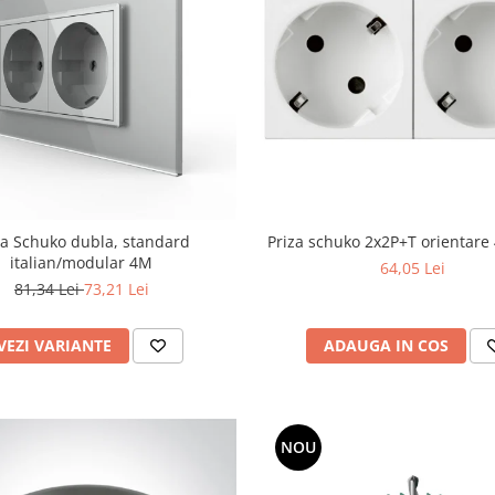
za Schuko dubla, standard
Priza schuko 2x2P+T orientare
italian/modular 4M
64,05 Lei
81,34 Lei
73,21 Lei
VEZI VARIANTE
ADAUGA IN COS
NOU