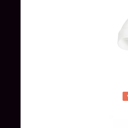
Aparataj Modular
Bticino Living NOW
Bticino AXOLUTE AIR
Gama Gewiss System
Gama Matix Bticino
Legrand Mosaic
Doze de Pardoseala
Doze de Pardoseala Universale
Incara Legrand
Iluminat Interior
Aplice - Plafoniere
Spoturi LED
Panouri LED
Lampi de Birou
Lampadare