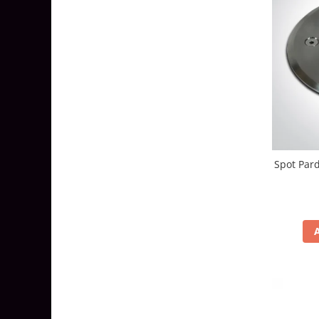
Aparataj Smart
Livolo
Intrerupatoare Touch / Standard
German
Intrerupatoare Touch / Standard
Italian
Întrerupătoare Mecanice
Prize Schuko - TV / Date / Media
Prize + Intrerupatoare
Spot Pard
Prize
Living Now With Netatmo
Prize si Intrerupatoare
Aparataj Aplicat
Gama Palmyie Viko
Aparataj Clasic
Gama Legrand Niloe
Panasonic Arkedia Slim