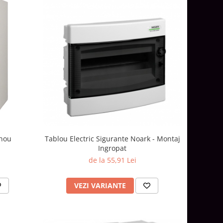
Tablou Electric Sigurante Noark - Montaj
anou
Ingropat
de la 55,91 Lei
VEZI VARIANTE