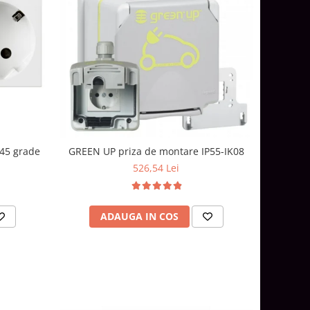
 45 grade
GREEN UP priza de montare IP55-IK08
526,54 Lei
ADAUGA IN COS