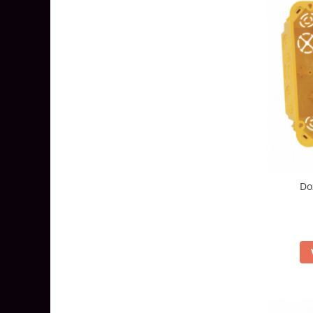
Surse de Alimentare si Accesorii
Banda LED
Profile Aluminiu pentru Banda LED
Iluminat Industrial
Corpuri Liniare LED Industriale
Corp Iluminat Led Highbay
Iluminat Stradal
Iluminat de Urgență
Videointerfoane Si Interfoane
Kituri Legrand
Do
Statii Incarcare Electrice
Stalpi Octogonali Galvanizati
Stalpi de Iluminat
Brate + accesorii
Stalpi Decorativi
Plafoniere cu ventilator integrat