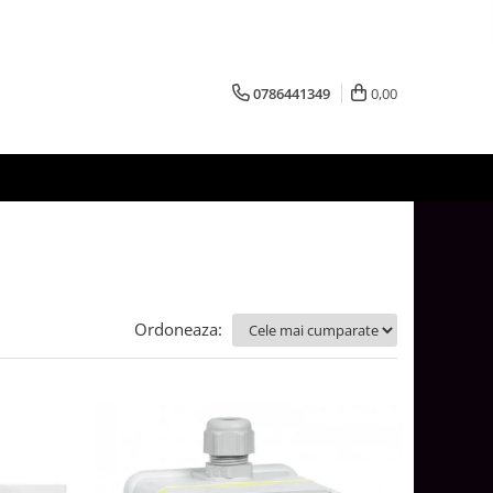
0786441349
0,00
Ordoneaza: