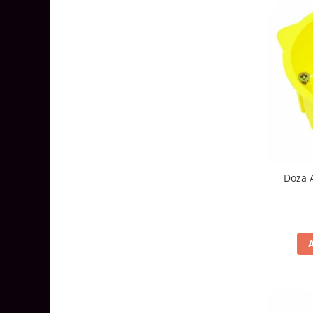
Lustre
Iluminat Scari/Trepte
Iluminat baie
Becuri și surse LED
Sine magnetice
Sisteme de Iluminat Plug & Play
Iluminat Exterior
Proiectoare LED
Aplice de Exterior
Doza 
Lampi de Gradina
Spoturi Exterior Incastrabile
Lampi Solare
Banda - Surse si Accesorii LED
Banda Led Decorativa
Controlere și senzori LED