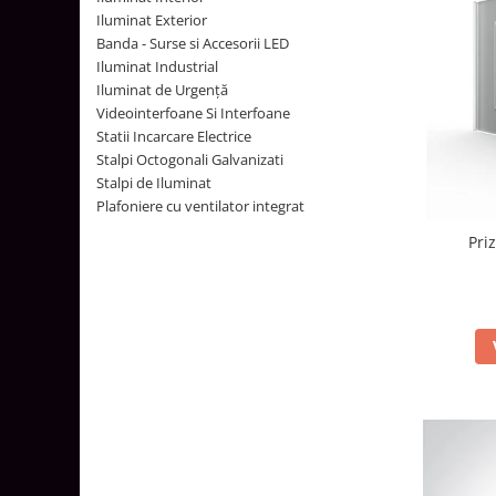
Tablouri Organizare
Iluminat Exterior
Banda - Surse si Accesorii LED
Cutii Sigurante
Iluminat Industrial
Sigurante Automate
Iluminat de Urgență
Videointerfoane Si Interfoane
Gama Legrand
Statii Incarcare Electrice
Gama Noark
Stalpi Octogonali Galvanizati
Accesorii Tablou-Sigurante
Stalpi de Iluminat
Plafoniere cu ventilator integrat
Contor Curent
Pri
Relee de comanda si supraveghere
Trasee Cabluri / Accesorii
Copex
Tub PVC
Canal Cablu PVC
Jgheaburi Metalice Perforate
Bandă Izolier
Doze Electrice