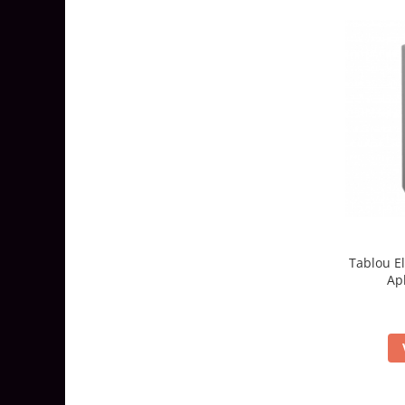
Tablou El
Apl