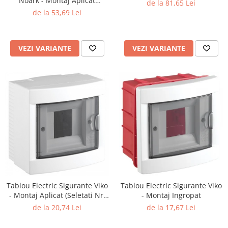
Noark - Montaj Aplicat
de la 81,65 Lei
(Seletati Nr. Module)
de la 53,69 Lei
VEZI VARIANTE
VEZI VARIANTE
Tablou Electric Sigurante Viko
Tablou Electric Sigurante Viko
- Montaj Aplicat (Seletati Nr.
- Montaj Ingropat
Module)
de la 20,74 Lei
de la 17,67 Lei