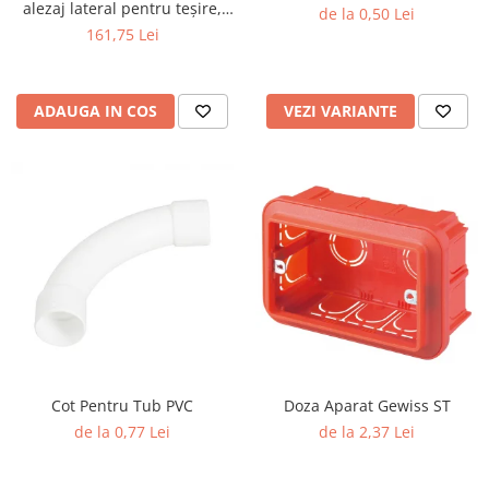
alezaj lateral pentru teșire,
de la 0,50 Lei
70×115 mm
161,75 Lei
ADAUGA IN COS
VEZI VARIANTE
Cot Pentru Tub PVC
Doza Aparat Gewiss ST
de la 0,77 Lei
de la 2,37 Lei