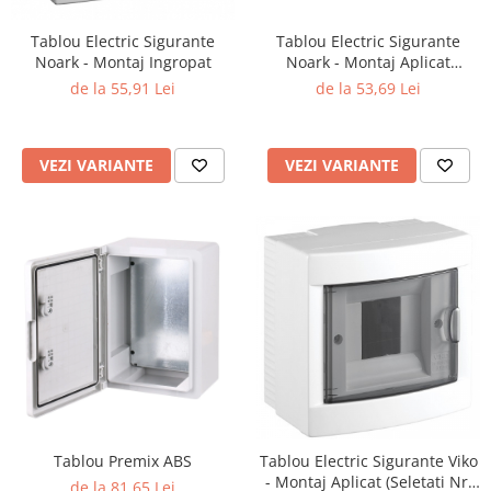
Tablou Electric Sigurante
Tablou Electric Sigurante
Noark - Montaj Ingropat
Noark - Montaj Aplicat
(Seletati Nr. Module)
de la 55,91 Lei
de la 53,69 Lei
VEZI VARIANTE
VEZI VARIANTE
Tablou Premix ABS
Tablou Electric Sigurante Viko
- Montaj Aplicat (Seletati Nr.
de la 81,65 Lei