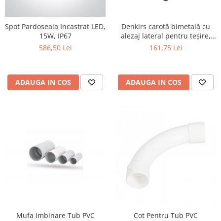
Spot Pardoseala Incastrat LED,
Denkirs carotă bimetală cu
15W, IP67
alezaj lateral pentru teșire,
70×115 mm
586,50 Lei
161,75 Lei
ADAUGA IN COS
ADAUGA IN COS
Mufa Imbinare Tub PVC
Cot Pentru Tub PVC