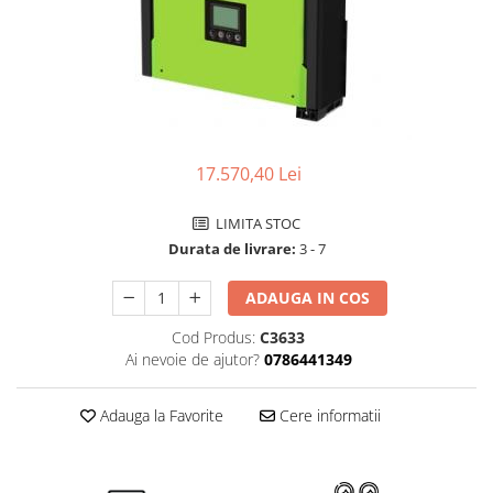
Tablouri Organizare
Cutii Sigurante
Sigurante Automate
Gama Legrand
Gama Noark
17.570,40 Lei
Accesorii Tablou-Sigurante
Contor Curent
LIMITA STOC
Relee de comanda si supraveghere
Durata de livrare:
3 - 7
Trasee Cabluri / Accesorii
ADAUGA IN COS
Copex
Cod Produs:
C3633
Tub PVC
Ai nevoie de ajutor?
0786441349
Canal Cablu PVC
Jgheaburi Metalice Perforate
Adauga la Favorite
Cere informatii
Bandă Izolier
Doze Electrice