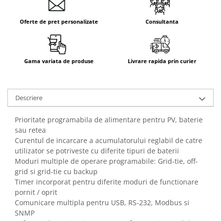
Aparataj Smart
Livolo
Oferte de pret personalizate
Consultanta
Intrerupatoare Touch / Standard
German
Intrerupatoare Touch / Standard
Gama variata de produse
Livrare rapida prin curier
Italian
Întrerupătoare Mecanice
Prize Schuko - TV / Date / Media
Descriere
Prize + Intrerupatoare
Prioritate programabila de alimentare pentru PV, baterie
Prize
sau retea
Living Now With Netatmo
Curentul de incarcare a acumulatorului reglabil de catre
Prize si Intrerupatoare
utilizator se potriveste cu diferite tipuri de baterii
Moduri multiple de operare programabile: Grid-tie, off-
Aparataj Aplicat
grid si grid-tie cu backup
Gama Palmyie Viko
Timer incorporat pentru diferite moduri de functionare
Aparataj Clasic
pornit / oprit
Comunicare multipla pentru USB, RS-232, Modbus si
Gama Legrand Niloe
SNMP
Panasonic Arkedia Slim