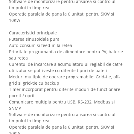
Software de monitorizare pentru afisarea si controlul
Aparataj Modular
timpului in timp real
Operatie paralela de pana la 6 unitati pentru 5KW si
Bticino Living NOW
10KW
Bticino AXOLUTE AIR
Gama Gewiss System
Caracteristici principale
Gama Matix Bticino
Puterea sinusoidala pura
Auto-consum si feed-in la retea
Legrand Mosaic
Prioritate programabila de alimentare pentru PV, baterie
Doze de Pardoseala
sau retea
Doze de Pardoseala Universale
Curentul de incarcare a acumulatorului reglabil de catre
utilizator se potriveste cu diferite tipuri de baterii
Incara Legrand
Moduri multiple de operare programabile: Grid-tie, off-
Iluminat Interior
grid si grid-tie cu backup
Aplice - Plafoniere
Timer incorporat pentru diferite moduri de functionare
pornit / oprit
Spoturi LED
Comunicare multipla pentru USB, RS-232, Modbus si
Panouri LED
SNMP
Software de monitorizare pentru afisarea si controlul
Lampi de Birou
timpului in timp real
Lampadare
Operatie paralela de pana la 6 unitati pentru 5KW si
10KW