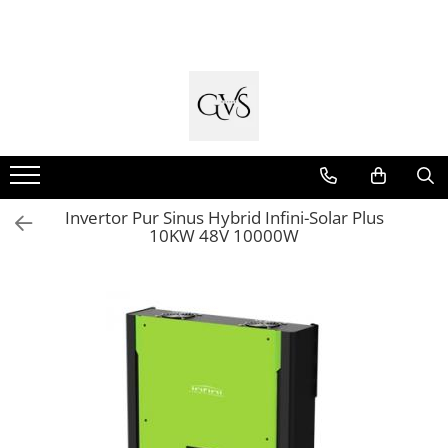
Toate Produsele
New Products
Cabluri Electrice
Conductori - Fy - Myf
Cabluri tip Cordon (MYYM)
Invertor Pur Sinus Hybrid Infini-Solar Plus
Cabluri tip CYY-F
10KW 48V 10000W
Cabluri Bransament
Cabluri tip N2XH Halogen Free
Cabluri tip NHXH E90 Halogen Free
Cabluri Internet - TV
Cabluri Alarmă - Incendiu
Fibră Optică
Tablouri si Sigurante