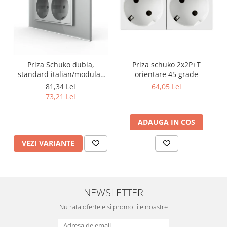
Priza Schuko dubla,
Priza schuko 2x2P+T
standard italian/modular
orientare 45 grade
4M
81,34 Lei
64,05 Lei
73,21 Lei
ADAUGA IN COS
VEZI VARIANTE
NEWSLETTER
Nu rata ofertele si promotiile noastre