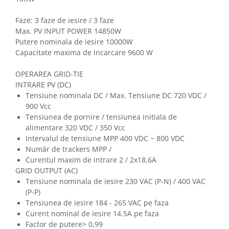
Lustre
Iluminat Scari/Trepte
Faze: 3 faze de iesire / 3 faze
Max. PV INPUT POWER 14850W
Iluminat baie
Putere nominala de iesire 10000W
Becuri și surse LED
Capacitate maxima de incarcare 9600 W
Sine magnetice
OPERAREA GRID-TIE
Sisteme de Iluminat Plug & Play
INTRARE PV (DC)
Tensiune nominala DC / Max. Tensiune DC 720 VDC /
Iluminat Exterior
900 Vcc
Proiectoare LED
Tensiunea de pornire / tensiunea initiala de
Aplice de Exterior
alimentare 320 VDC / 350 Vcc
Intervalul de tensiune MPP 400 VDC ~ 800 VDC
Lampi de Gradina
Număr de trackers MPP /
Spoturi Exterior Incastrabile
Curentul maxim de intrare 2 / 2x18,6A
GRID OUTPUT (AC)
Lampi Solare
Tensiune nominala de iesire 230 VAC (P-N) / 400 VAC
Banda - Surse si Accesorii LED
(P-P)
Banda Led Decorativa
Tensiunea de iesire 184 - 265 VAC pe faza
Curent nominal de iesire 14.5A pe faza
Controlere și senzori LED
Factor de putere> 0,99