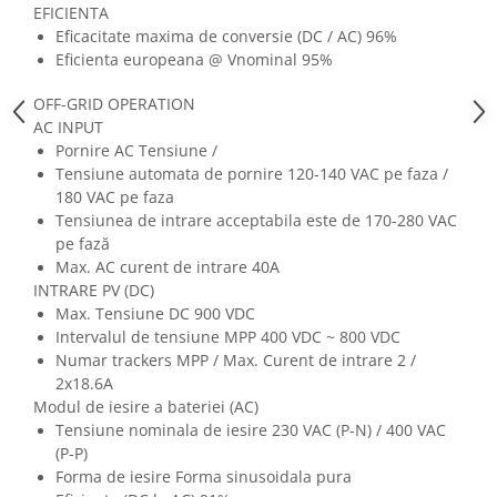
Surse de Alimentare si Accesorii
EFICIENTA
Banda LED
Eficacitate maxima de conversie (DC / AC) 96%
Eficienta europeana @ Vnominal 95%
Profile Aluminiu pentru Banda LED
Iluminat Industrial
OFF-GRID OPERATION
AC INPUT
Corpuri Liniare LED Industriale
Pornire AC Tensiune /
Corp Iluminat Led Highbay
Tensiune automata de pornire 120-140 VAC pe faza /
180 VAC pe faza
Iluminat Stradal
Tensiunea de intrare acceptabila este de 170-280 VAC
Iluminat de Urgență
pe fază
Videointerfoane Si Interfoane
Max. AC curent de intrare 40A
INTRARE PV (DC)
Kituri Legrand
Max. Tensiune DC 900 VDC
Statii Incarcare Electrice
Intervalul de tensiune MPP 400 VDC ~ 800 VDC
Stalpi Octogonali Galvanizati
Numar trackers MPP / Max. Curent de intrare 2 /
Stalpi de Iluminat
2x18.6A
Modul de iesire a bateriei (AC)
Brate + accesorii
Tensiune nominala de iesire 230 VAC (P-N) / 400 VAC
Stalpi Decorativi
(P-P)
Forma de iesire Forma sinusoidala pura
Plafoniere cu ventilator integrat