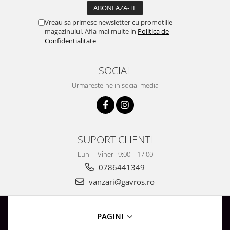
Surse de Alimentare si Accesorii
Banda LED
Vreau sa primesc newsletter cu promotiile
Profile Aluminiu pentru Banda LED
magazinului. Afla mai multe in
Politica de
Confidentialitate
Iluminat Industrial
Corpuri Liniare LED Industriale
SOCIAL
Corp Iluminat Led Highbay
Urmareste-ne in social media
Iluminat Stradal
Iluminat de Urgență
Videointerfoane Si Interfoane
Kituri Legrand
SUPORT CLIENTI
Statii Incarcare Electrice
Luni – Vineri: 9:00 – 17:00
Stalpi Octogonali Galvanizati
0786441349
Stalpi de Iluminat
vanzari@gavros.ro
Brate + accesorii
Stalpi Decorativi
PAGINI
Plafoniere cu ventilator integrat