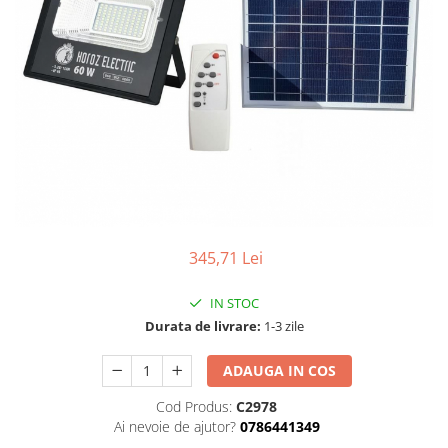
Tablouri Organizare
Cutii Sigurante
Sigurante Automate
Gama Legrand
Gama Noark
Accesorii Tablou-Sigurante
Contor Curent
Relee de comanda si supraveghere
Trasee Cabluri / Accesorii
345,71 Lei
Copex
IN STOC
Tub PVC
Durata de livrare:
1-3 zile
Canal Cablu PVC
ADAUGA IN COS
Jgheaburi Metalice Perforate
Bandă Izolier
Cod Produs:
C2978
Ai nevoie de ajutor?
0786441349
Doze Electrice