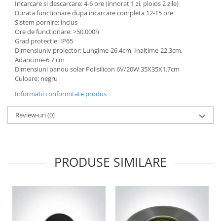
Incarcare si descarcare: 4-6 ore (innorat 1 zi, ploios 2 zile)
Aparataj Modular
Durata functionare dupa incarcare completa 12-15 ore
Sistem pornire: inclus
Bticino Living NOW
Ore de functionare: >50.000h
Bticino AXOLUTE AIR
Grad protectie: IP65
Dimensiuniv proiector: Lungime-26.4cm, Inaltime-22.3cm,
Gama Gewiss System
Adancime-6.7 cm
Gama Matix Bticino
Dimensiuni panou solar Polisilicon 6V/20W 35X35X1.7cm
Legrand Mosaic
Culoare: negru
Doze de Pardoseala
Informatii conformitate produs
Doze de Pardoseala Universale
Review-uri
(0)
Incara Legrand
Iluminat Interior
Aplice - Plafoniere
PRODUSE SIMILARE
Spoturi LED
Panouri LED
Lampi de Birou
Lampadare