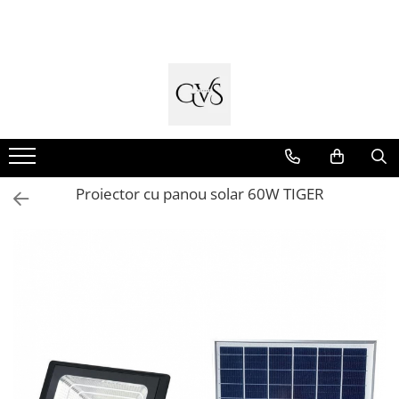
Toate Produsele
New Products
Cabluri Electrice
Conductori - Fy - Myf
Cabluri tip Cordon (MYYM)
Proiector cu panou solar 60W TIGER
Cabluri tip CYY-F
Cabluri Bransament
Cabluri tip N2XH Halogen Free
Cabluri tip NHXH E90 Halogen Free
Cabluri Internet - TV
Cabluri Alarmă - Incendiu
Fibră Optică
Tablouri si Sigurante