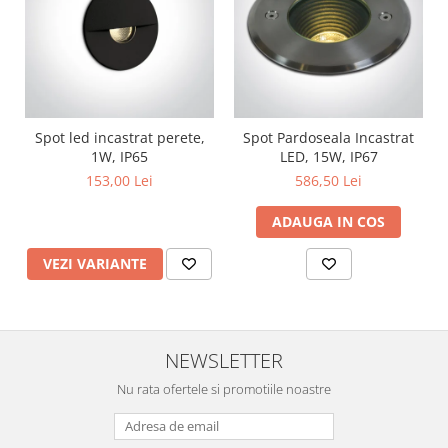
Lustre
Iluminat Scari/Trepte
Iluminat baie
Becuri și surse LED
Sine magnetice
Spot led incastrat perete,
Spot Pardoseala Incastrat
1W, IP65
LED, 15W, IP67
Sisteme de Iluminat Plug & Play
153,00 Lei
586,50 Lei
Iluminat Exterior
Proiectoare LED
ADAUGA IN COS
Aplice de Exterior
VEZI VARIANTE
Lampi de Gradina
Spoturi Exterior Incastrabile
Lampi Solare
NEWSLETTER
Banda - Surse si Accesorii LED
Nu rata ofertele si promotiile noastre
Banda Led Decorativa
Controlere și senzori LED