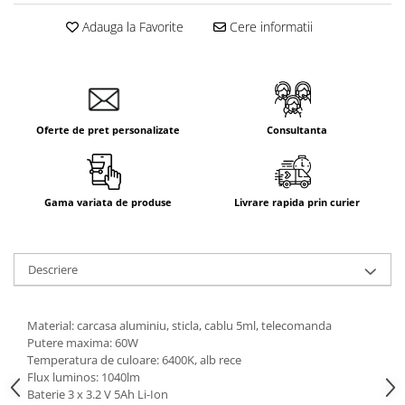
Aparataj Smart
Adauga la Favorite
Cere informatii
Livolo
Intrerupatoare Touch / Standard
German
Intrerupatoare Touch / Standard
Italian
Oferte de pret personalizate
Consultanta
Întrerupătoare Mecanice
Prize Schuko - TV / Date / Media
Prize + Intrerupatoare
Gama variata de produse
Livrare rapida prin curier
Prize
Living Now With Netatmo
Descriere
Prize si Intrerupatoare
Aparataj Aplicat
Gama Palmyie Viko
Material: carcasa aluminiu, sticla, cablu 5ml, telecomanda
Putere maxima: 60W
Aparataj Clasic
Temperatura de culoare: 6400K, alb rece
Gama Legrand Niloe
Flux luminos: 1040lm
Baterie 3 x 3.2 V 5Ah Li-Ion
Panasonic Arkedia Slim