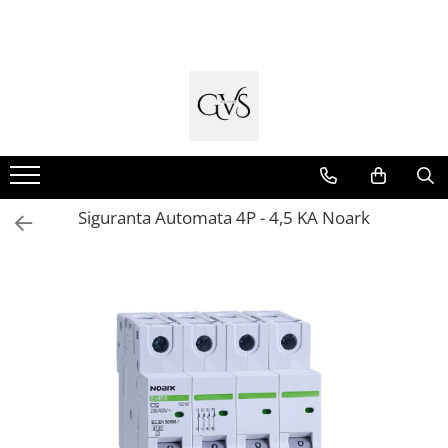
Toate Produsele
New Products
Cabluri Electrice
Conductori - Fy - Myf
Cabluri tip Cordon (MYYM)
Siguranta Automata 4P - 4,5 KA Noark
Cabluri tip CYY-F
Cabluri Bransament
Cabluri tip N2XH Halogen Free
Cabluri tip NHXH E90 Halogen Free
Cabluri Internet - TV
Cabluri Alarmă - Incendiu
Fibră Optică
Tablouri si Sigurante