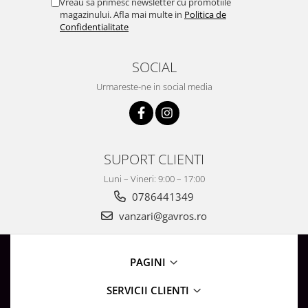
Vreau sa primesc newsletter cu promotiile
Surse de Alimentare si Accesorii
magazinului. Afla mai multe in
Politica de
Banda LED
Confidentialitate
Profile Aluminiu pentru Banda LED
Iluminat Industrial
SOCIAL
Corpuri Liniare LED Industriale
Urmareste-ne in social media
Corp Iluminat Led Highbay
Iluminat Stradal
Iluminat de Urgență
SUPORT CLIENTI
Videointerfoane Si Interfoane
Luni – Vineri: 9:00 – 17:00
Kituri Legrand
0786441349
Statii Incarcare Electrice
vanzari@gavros.ro
Stalpi Octogonali Galvanizati
Stalpi de Iluminat
Brate + accesorii
PAGINI
Stalpi Decorativi
SERVICII CLIENTI
Plafoniere cu ventilator integrat