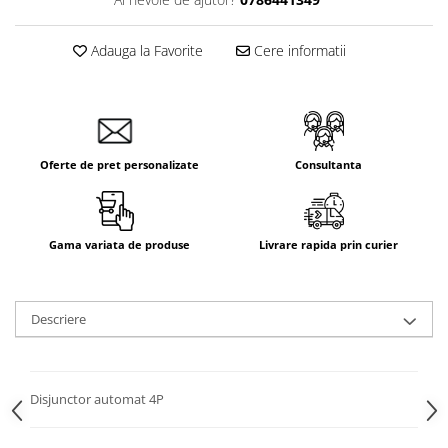
Aparataj Smart
Livolo
Adauga la Favorite
Cere informatii
Intrerupatoare Touch / Standard
German
Intrerupatoare Touch / Standard
Italian
Oferte de pret personalizate
Consultanta
Întrerupătoare Mecanice
Prize Schuko - TV / Date / Media
Prize + Intrerupatoare
Prize
Gama variata de produse
Livrare rapida prin curier
Living Now With Netatmo
Prize si Intrerupatoare
Descriere
Aparataj Aplicat
Gama Palmyie Viko
Aparataj Clasic
Disjunctor automat 4P
Gama Legrand Niloe
Panasonic Arkedia Slim