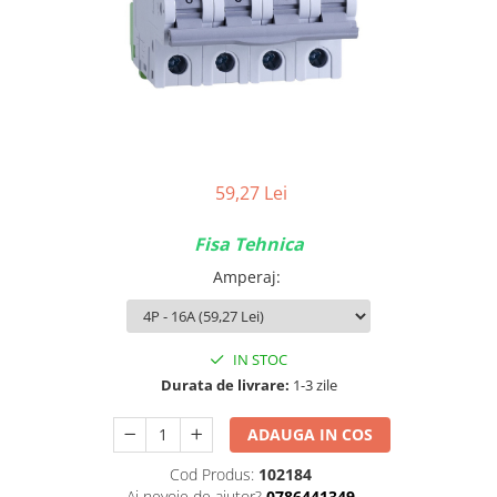
Tablouri Organizare
Cutii Sigurante
Sigurante Automate
Gama Legrand
Gama Noark
Accesorii Tablou-Sigurante
59,27 Lei
Contor Curent
Fisa Tehnica
Relee de comanda si supraveghere
Amperaj
:
Trasee Cabluri / Accesorii
Copex
Tub PVC
IN STOC
Canal Cablu PVC
Durata de livrare:
1-3 zile
Jgheaburi Metalice Perforate
ADAUGA IN COS
Bandă Izolier
Cod Produs:
102184
Doze Electrice
Ai nevoie de ajutor?
0786441349