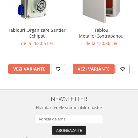
Lustre
Iluminat Scari/Trepte
Iluminat baie
Becuri și surse LED
Tablouri Organizare Santier
Tablou
Echipat
Metalic+Contrapanou
Sine magnetice
de la 263,06 Lei
de la 130,86 Lei
Sisteme de Iluminat Plug & Play
Iluminat Exterior
Proiectoare LED
VEZI VARIANTE
VEZI VARIANTE
Aplice de Exterior
Lampi de Gradina
Spoturi Exterior Incastrabile
NEWSLETTER
Lampi Solare
Nu rata ofertele si promotiile noastre
Banda - Surse si Accesorii LED
Banda Led Decorativa
Controlere și senzori LED