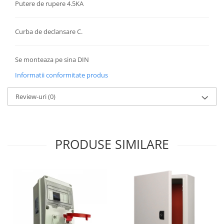
Putere de rupere 4.5KA
Aparataj Modular
Bticino Living NOW
Curba de declansare C.
Bticino AXOLUTE AIR
Gama Gewiss System
Se monteaza pe sina DIN
Gama Matix Bticino
Informatii conformitate produs
Legrand Mosaic
Doze de Pardoseala
Review-uri
(0)
Doze de Pardoseala Universale
Incara Legrand
Iluminat Interior
PRODUSE SIMILARE
Aplice - Plafoniere
Spoturi LED
Panouri LED
Lampi de Birou
Lampadare