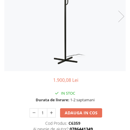
1.900,08 Lei
IN STOC
Durata de livrare:
1-2 saptamani
ADAUGA IN COS
Cod Produs:
C6359
Ai nevoie de ajutor?
0786441349