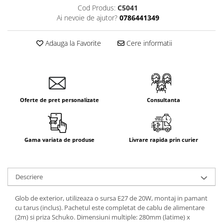
Cod Produs:
C5041
Aparataj Smart
Ai nevoie de ajutor?
0786441349
Livolo
Intrerupatoare Touch / Standard
Adauga la Favorite
Cere informatii
German
Intrerupatoare Touch / Standard
Italian
Întrerupătoare Mecanice
Prize Schuko - TV / Date / Media
Oferte de pret personalizate
Consultanta
Prize + Intrerupatoare
Prize
Living Now With Netatmo
Gama variata de produse
Livrare rapida prin curier
Prize si Intrerupatoare
Aparataj Aplicat
Descriere
Gama Palmyie Viko
Aparataj Clasic
Glob de exterior, utilizeaza o sursa E27 de 20W, montaj in pamant
Gama Legrand Niloe
cu tarus (inclus). Pachetul este completat de cablu de alimentare
(2m) si priza Schuko. Dimensiuni multiple: 280mm (latime) x
Panasonic Arkedia Slim