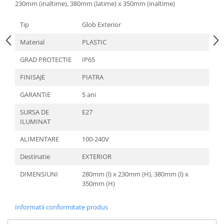
230mm (inaltime), 380mm (latime) x 350mm (inaltime)
Aparataj Modular
Tip
Glob Exterior
Bticino Living NOW
Bticino AXOLUTE AIR
Material
PLASTIC
Gama Gewiss System
GRAD PROTECTIE
IP65
Gama Matix Bticino
FINISAJE
PIATRA
Legrand Mosaic
Doze de Pardoseala
GARANTIE
5 ani
Doze de Pardoseala Universale
SURSA DE
E27
Incara Legrand
ILUMINAT
Iluminat Interior
ALIMENTARE
100-240V
Aplice - Plafoniere
Destinatie
EXTERIOR
Spoturi LED
DIMENSIUNI
280mm (l) x 230mm (H), 380mm (l) x
Panouri LED
350mm (H)
Lampi de Birou
Informatii conformitate produs
Lampadare