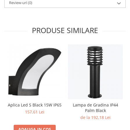
Lustre
Review-uri
(0)
Iluminat Scari/Trepte
Iluminat baie
Becuri și surse LED
PRODUSE SIMILARE
Sine magnetice
Sisteme de Iluminat Plug & Play
Iluminat Exterior
Proiectoare LED
Aplice de Exterior
Lampi de Gradina
Spoturi Exterior Incastrabile
Lampi Solare
Aplica Led S Black 15W IP65
Lampa de Gradina IP44
Banda - Surse si Accesorii LED
Palm Black
157,61 Lei
Banda Led Decorativa
de la 192,18 Lei
Controlere și senzori LED
ADAUGA IN COS