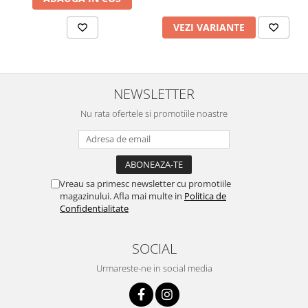
Surse de Alimentare si Accesorii
Banda LED
VEZI VARIANTE
Profile Aluminiu pentru Banda LED
Iluminat Industrial
Corpuri Liniare LED Industriale
NEWSLETTER
Corp Iluminat Led Highbay
Nu rata ofertele si promotiile noastre
Iluminat Stradal
Iluminat de Urgență
Videointerfoane Si Interfoane
Kituri Legrand
Vreau sa primesc newsletter cu promotiile
magazinului. Afla mai multe in
Politica de
Statii Incarcare Electrice
Confidentialitate
Stalpi Octogonali Galvanizati
Stalpi de Iluminat
SOCIAL
Brate + accesorii
Urmareste-ne in social media
Stalpi Decorativi
Plafoniere cu ventilator integrat