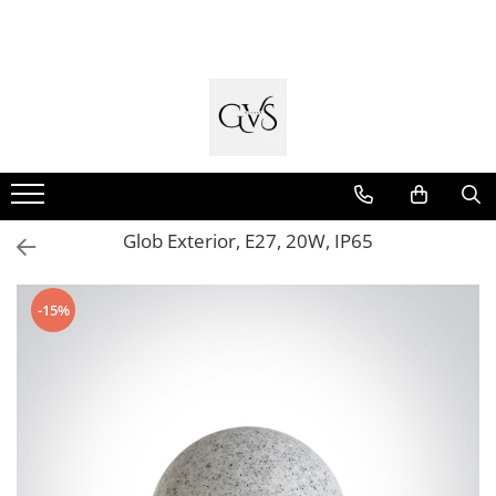
Toate Produsele
New Products
Cabluri Electrice
Conductori - Fy - Myf
Cabluri tip Cordon (MYYM)
Glob Exterior, E27, 20W, IP65
Cabluri tip CYY-F
Cabluri Bransament
-15%
Cabluri tip N2XH Halogen Free
Cabluri tip NHXH E90 Halogen Free
Cabluri Internet - TV
Cabluri Alarmă - Incendiu
Fibră Optică
Tablouri si Sigurante