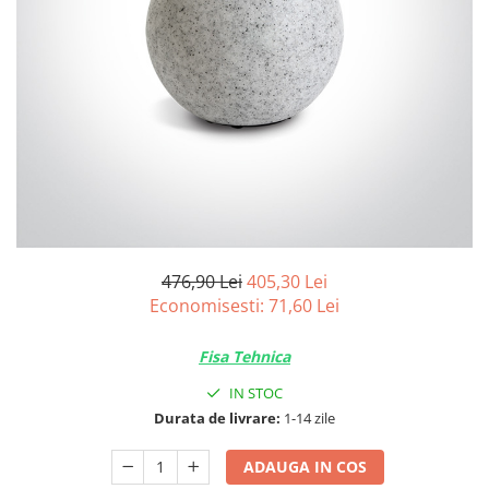
Tablouri Organizare
Cutii Sigurante
Sigurante Automate
Gama Legrand
Gama Noark
Accesorii Tablou-Sigurante
Contor Curent
Relee de comanda si supraveghere
Trasee Cabluri / Accesorii
476,90 Lei
405,30 Lei
Economisesti:
71,60
Lei
Copex
Tub PVC
Fisa Tehnica
Canal Cablu PVC
IN STOC
Jgheaburi Metalice Perforate
Durata de livrare:
1-14 zile
Bandă Izolier
ADAUGA IN COS
Doze Electrice