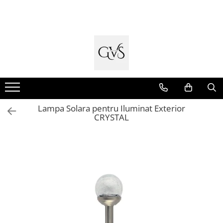
Toate Produsele
New Products
Cabluri Electrice
Conductori - Fy - Myf
Cabluri tip Cordon (MYYM)
Lampa Solara pentru Iluminat Exterior
Cabluri tip CYY-F
CRYSTAL
Cabluri Bransament
Cabluri tip N2XH Halogen Free
Cabluri tip NHXH E90 Halogen Free
Cabluri Internet - TV
Cabluri Alarmă - Incendiu
Fibră Optică
Tablouri si Sigurante