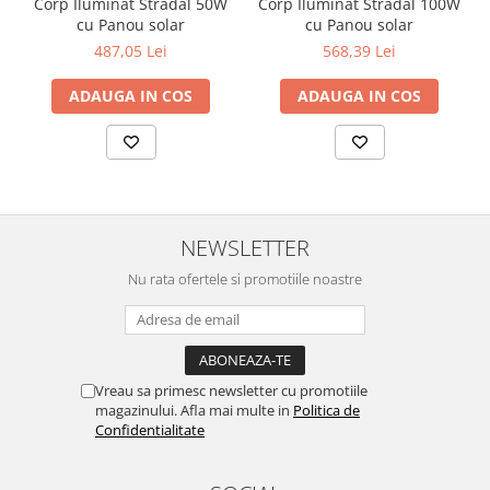
Lustre
Corp Iluminat Stradal 50W
Corp Iluminat Stradal 100W
cu Panou solar
cu Panou solar
Iluminat Scari/Trepte
487,05 Lei
568,39 Lei
Iluminat baie
ADAUGA IN COS
ADAUGA IN COS
Becuri și surse LED
Sine magnetice
Sisteme de Iluminat Plug & Play
Iluminat Exterior
Proiectoare LED
NEWSLETTER
Aplice de Exterior
Nu rata ofertele si promotiile noastre
Lampi de Gradina
Spoturi Exterior Incastrabile
Lampi Solare
Vreau sa primesc newsletter cu promotiile
Banda - Surse si Accesorii LED
magazinului. Afla mai multe in
Politica de
Confidentialitate
Banda Led Decorativa
Controlere și senzori LED