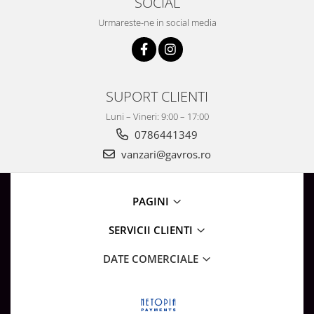
SOCIAL
Surse de Alimentare si Accesorii
Banda LED
Urmareste-ne in social media
Profile Aluminiu pentru Banda LED
Iluminat Industrial
Corpuri Liniare LED Industriale
SUPORT CLIENTI
Corp Iluminat Led Highbay
Luni – Vineri: 9:00 – 17:00
Iluminat Stradal
0786441349
Iluminat de Urgență
vanzari@gavros.ro
Videointerfoane Si Interfoane
Kituri Legrand
PAGINI
Statii Incarcare Electrice
Stalpi Octogonali Galvanizati
SERVICII CLIENTI
Stalpi de Iluminat
DATE COMERCIALE
Brate + accesorii
Stalpi Decorativi
Plafoniere cu ventilator integrat