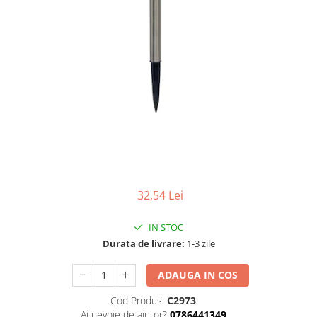
Tablouri Organizare
Cutii Sigurante
Sigurante Automate
Gama Legrand
Gama Noark
Accesorii Tablou-Sigurante
Contor Curent
Relee de comanda si supraveghere
Trasee Cabluri / Accesorii
32,54 Lei
Copex
Tub PVC
IN STOC
Canal Cablu PVC
Durata de livrare:
1-3 zile
Jgheaburi Metalice Perforate
ADAUGA IN COS
Bandă Izolier
Cod Produs:
C2973
Doze Electrice
Ai nevoie de ajutor?
0786441349