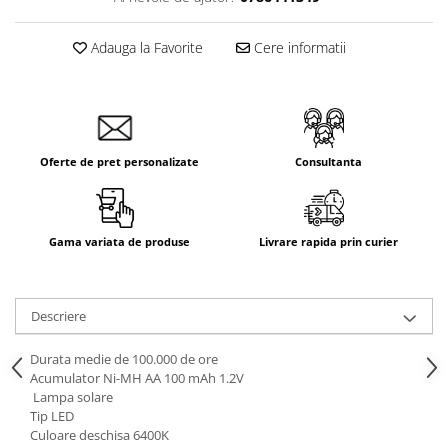
Aparataj Smart
Livolo
Adauga la Favorite
Cere informatii
Intrerupatoare Touch / Standard
German
Intrerupatoare Touch / Standard
Italian
Oferte de pret personalizate
Consultanta
Întrerupătoare Mecanice
Prize Schuko - TV / Date / Media
Prize + Intrerupatoare
Gama variata de produse
Livrare rapida prin curier
Prize
Living Now With Netatmo
Prize si Intrerupatoare
Descriere
Aparataj Aplicat
Gama Palmyie Viko
Durata medie de 100.000 de ore
Acumulator Ni-MH AA 100 mAh 1.2V
Aparataj Clasic
Lampa solare
Gama Legrand Niloe
Tip LED
Culoare deschisa 6400K
Panasonic Arkedia Slim