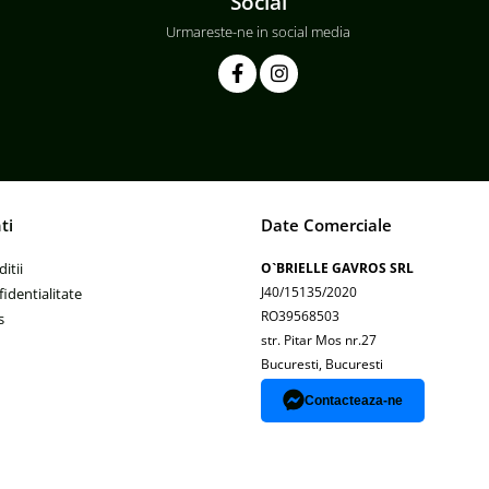
Social
Urmareste-ne in social media
ti
Date Comerciale
itii
O`BRIELLE GAVROS SRL
J40/15135/2020
fidentialitate
RO39568503
s
str. Pitar Mos nr.27
Bucuresti, Bucuresti
Contacteaza-ne