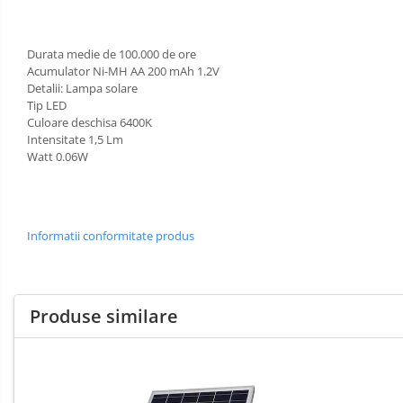
Livolo
Intrerupatoare Touch / Standard
Durata medie de 100.000 de ore
German
Acumulator Ni-MH AA 200 mAh 1.2V
Detalii: Lampa solare
Intrerupatoare Touch / Standard
Tip LED
Italian
Culoare deschisa 6400K
Întrerupătoare Mecanice
Intensitate 1,5 Lm
Prize Schuko - TV / Date / Media
Watt 0.06W
Prize + Intrerupatoare
Prize
Living Now With Netatmo
Informatii conformitate produs
Aparataj Aplicat
Iluminat
Exterior
Gama Palmyie Viko
Banda -
Aparataj Clasic
Produse similare
Surse si
Accesorii
Gama Legrand Niloe
Iluminat
LED
Industrial
Panasonic Arkedia Slim
Iluminat
Aparataj Modular
de