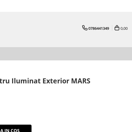
0786441349
0,00
ru Iluminat Exterior MARS
A IN COS