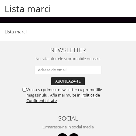
Surse de Alimentare si Accesorii
Lista marci
Banda LED
Profile Aluminiu pentru Banda LED
Iluminat Industrial
Lista marci
Corpuri Liniare LED Industriale
Corp Iluminat Led Highbay
NEWSLETTER
Iluminat Stradal
Nu rata ofertele si promotiile noastre
Iluminat de Urgență
Videointerfoane Si Interfoane
Kituri Legrand
Statii Incarcare Electrice
Vreau sa primesc newsletter cu promotiile
magazinului. Afla mai multe in
Politica de
Stalpi Octogonali Galvanizati
Confidentialitate
Stalpi de Iluminat
Brate + accesorii
SOCIAL
Stalpi Decorativi
Urmareste-ne in social media
Plafoniere cu ventilator integrat