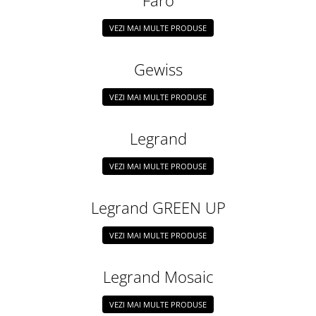
Faro
Aparataj Smart
VEZI MAI MULTE PRODUSE
Livolo
Intrerupatoare Touch / Standard
Gewiss
German
Intrerupatoare Touch / Standard
VEZI MAI MULTE PRODUSE
Italian
Întrerupătoare Mecanice
Legrand
Prize Schuko - TV / Date / Media
Prize + Intrerupatoare
VEZI MAI MULTE PRODUSE
Prize
Living Now With Netatmo
Legrand GREEN UP
Prize si Intrerupatoare
Aparataj Aplicat
VEZI MAI MULTE PRODUSE
Gama Palmyie Viko
Aparataj Clasic
Legrand Mosaic
Gama Legrand Niloe
VEZI MAI MULTE PRODUSE
Panasonic Arkedia Slim