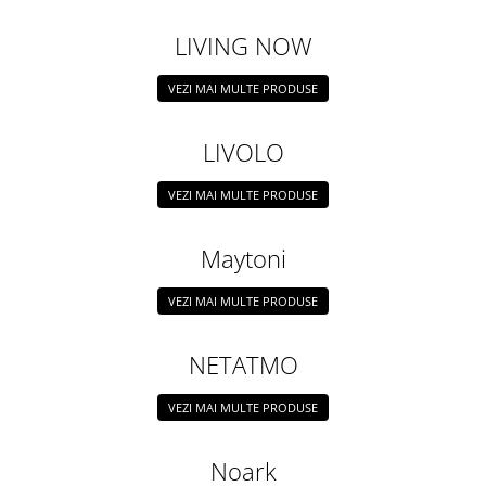
Aparataj Modular
LIVING NOW
Bticino Living NOW
Bticino AXOLUTE AIR
VEZI MAI MULTE PRODUSE
Gama Gewiss System
Gama Matix Bticino
LIVOLO
Legrand Mosaic
Doze de Pardoseala
VEZI MAI MULTE PRODUSE
Doze de Pardoseala Universale
Maytoni
Incara Legrand
Iluminat Interior
VEZI MAI MULTE PRODUSE
Aplice - Plafoniere
Spoturi LED
NETATMO
Panouri LED
VEZI MAI MULTE PRODUSE
Lampi de Birou
Lampadare
Noark