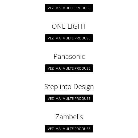
Lustre
VEZI MAI MULTE PRODUSE
Iluminat Scari/Trepte
Iluminat baie
ONE LIGHT
Becuri și surse LED
VEZI MAI MULTE PRODUSE
Sine magnetice
Sisteme de Iluminat Plug & Play
Panasonic
Iluminat Exterior
Proiectoare LED
VEZI MAI MULTE PRODUSE
Aplice de Exterior
Step into Design
Lampi de Gradina
Spoturi Exterior Incastrabile
VEZI MAI MULTE PRODUSE
Lampi Solare
Banda - Surse si Accesorii LED
Zambelis
Banda Led Decorativa
VEZI MAI MULTE PRODUSE
Controlere și senzori LED