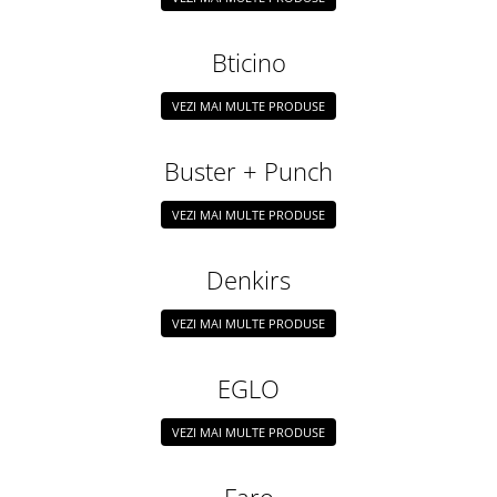
Tablouri Organizare
Cutii Sigurante
Bticino
Sigurante Automate
VEZI MAI MULTE PRODUSE
Gama Legrand
Gama Noark
Buster + Punch
Accesorii Tablou-Sigurante
Contor Curent
VEZI MAI MULTE PRODUSE
Relee de comanda si supraveghere
Denkirs
Trasee Cabluri / Accesorii
Copex
VEZI MAI MULTE PRODUSE
Tub PVC
Canal Cablu PVC
EGLO
Jgheaburi Metalice Perforate
VEZI MAI MULTE PRODUSE
Bandă Izolier
Doze Electrice