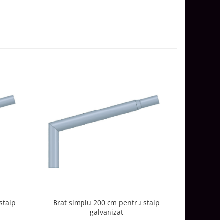
Brat dubl
stalp
Brat simplu 200 cm pentru stalp
galvanizat