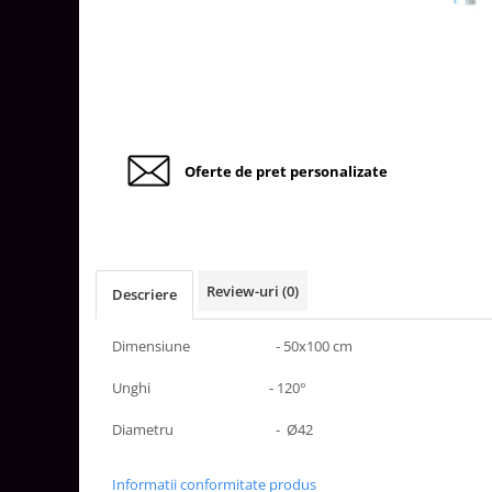
Tablouri Organizare
Cutii Sigurante
Sigurante Automate
Gama Legrand
Gama Noark
Oferte de pret personalizate
Accesorii Tablou-Sigurante
Contor Curent
Relee de comanda si supraveghere
Trasee Cabluri / Accesorii
Review-uri
(0)
Descriere
Copex
Tub PVC
Dimensiune - 50x100 cm
Canal Cablu PVC
Unghi - 120°
Jgheaburi Metalice Perforate
Diametru - Ø42
Bandă Izolier
Doze Electrice
Informatii conformitate produs