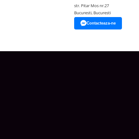
str. Pitar Mos nr.27
Bucuresti, Bucuresti
Contacteaza-ne