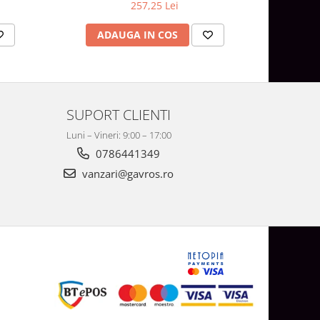
257,25 Lei
AD
ADAUGA IN COS
SUPORT CLIENTI
Luni – Vineri: 9:00 – 17:00
0786441349
vanzari@gavros.ro