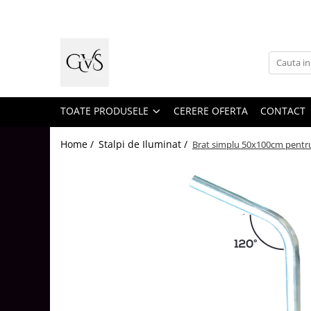
Toate Produsele
New Products
Cabluri Electrice
Conductori - Fy - Myf
TOATE PRODUSELE
CERERE OFERTA
CONTACT
Cabluri tip Cordon (MYYM)
Home /
Stalpi de Iluminat /
Brat simplu 50x100cm pentru
Cabluri tip CYY-F
Cabluri Bransament
Cabluri tip N2XH Halogen Free
Cabluri tip NHXH E90 Halogen Free
Cabluri Internet - TV
Cabluri Alarmă - Incendiu
Fibră Optică
Tablouri si Sigurante