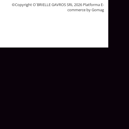
©Copyright O`BRIELLE GAVROS SRL 2026
Platforma E-
commerce by Gomag