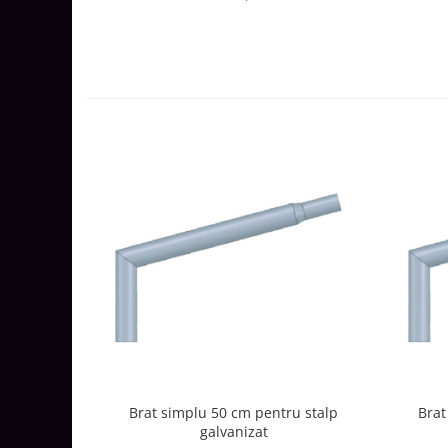
Aparataj Smart
Livolo
Intrerupatoare Touch / Standard
German
Intrerupatoare Touch / Standard
Italian
Întrerupătoare Mecanice
Prize Schuko - TV / Date / Media
Prize + Intrerupatoare
Prize
Living Now With Netatmo
Prize si Intrerupatoare
Aparataj Aplicat
Gama Palmyie Viko
Aparataj Clasic
Brat simplu 50 cm pentru stalp
Brat
Gama Legrand Niloe
galvanizat
Panasonic Arkedia Slim