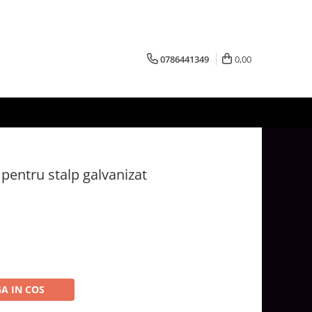
0786441349
0,00
pentru stalp galvanizat
A IN COS