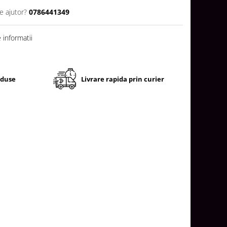
e ajutor?
0786441349
informatii
oduse
Livrare rapida prin curier