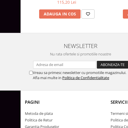
115,20 Lei
Aparataj Modular
ADAUGA IN COS
Bticino Living NOW
Bticino AXOLUTE AIR
Gama Gewiss System
Gama Matix Bticino
Legrand Mosaic
NEWSLETTER
Doze de Pardoseala
Nu rata ofertele si promotiile noastre
Doze de Pardoseala Universale
Incara Legrand
Vreau sa primesc newsletter cu promotiile magazinului.
Iluminat Interior
Afla mai multe in
Politica de Confidentialitate
Aplice - Plafoniere
Spoturi LED
PAGINI
SERVICII
Panouri LED
Lampi de Birou
Metoda de plata
Termeni si
Lampadare
Politica de Retur
Politica d
Garantia Produselor
Politica C