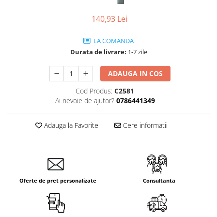
Tablouri Organizare
140,93 Lei
Cutii Sigurante
Sigurante Automate
LA COMANDA
Durata de livrare:
1-7 zile
Gama Legrand
Gama Noark
ADAUGA IN COS
Accesorii Tablou-Sigurante
Cod Produs:
C2581
Contor Curent
Ai nevoie de ajutor?
0786441349
Relee de comanda si supraveghere
Trasee Cabluri / Accesorii
Adauga la Favorite
Cere informatii
Copex
Tub PVC
Canal Cablu PVC
Jgheaburi Metalice Perforate
Oferte de pret personalizate
Consultanta
Bandă Izolier
Doze Electrice