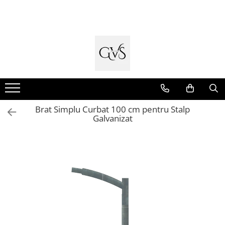
Toate Produsele
New Products
Cabluri Electrice
Conductori - Fy - Myf
Cabluri tip Cordon (MYYM)
Brat Simplu Curbat 100 cm pentru Stalp
Cabluri tip CYY-F
Galvanizat
Cabluri Bransament
Cabluri tip N2XH Halogen Free
Cabluri tip NHXH E90 Halogen Free
Cabluri Internet - TV
Cabluri Alarmă - Incendiu
Fibră Optică
Tablouri si Sigurante