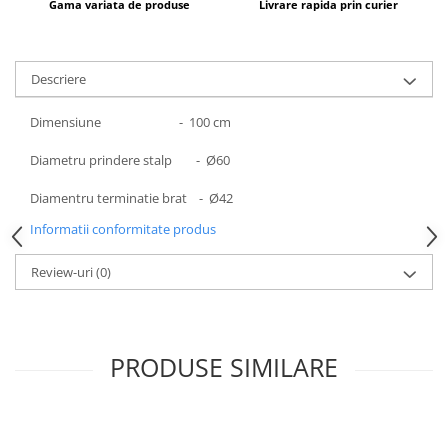
Gama variata de produse
Livrare rapida prin curier
Aparataj Smart
Livolo
Intrerupatoare Touch / Standard
Descriere
German
Intrerupatoare Touch / Standard
Dimensiune - 100 cm
Italian
Diametru prindere stalp - Ø60
Întrerupătoare Mecanice
Prize Schuko - TV / Date / Media
Diamentru terminatie brat - Ø42
Prize + Intrerupatoare
Informatii conformitate produs
Prize
Living Now With Netatmo
Review-uri
(0)
Prize si Intrerupatoare
Aparataj Aplicat
Gama Palmyie Viko
PRODUSE SIMILARE
Aparataj Clasic
Gama Legrand Niloe
Panasonic Arkedia Slim