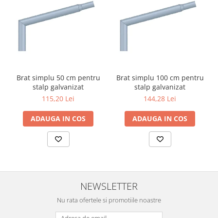
Aparataj Modular
Bticino Living NOW
Bticino AXOLUTE AIR
Gama Gewiss System
Gama Matix Bticino
Legrand Mosaic
Brat simplu 50 cm pentru
Brat simplu 100 cm pentru
stalp galvanizat
stalp galvanizat
Doze de Pardoseala
115,20 Lei
144,28 Lei
Doze de Pardoseala Universale
Incara Legrand
ADAUGA IN COS
ADAUGA IN COS
Iluminat Interior
Aplice - Plafoniere
Spoturi LED
Panouri LED
NEWSLETTER
Lampi de Birou
Nu rata ofertele si promotiile noastre
Lampadare