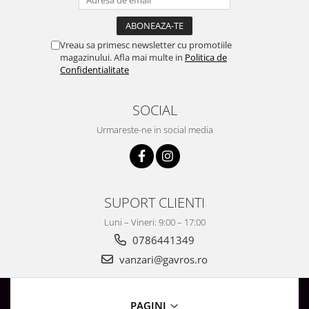
Lustre
Iluminat Scari/Trepte
Iluminat baie
Vreau sa primesc newsletter cu promotiile
magazinului. Afla mai multe in
Politica de
Becuri și surse LED
Confidentialitate
Sine magnetice
SOCIAL
Sisteme de Iluminat Plug & Play
Iluminat Exterior
Urmareste-ne in social media
Proiectoare LED
Aplice de Exterior
Lampi de Gradina
SUPORT CLIENTI
Spoturi Exterior Incastrabile
Luni – Vineri: 9:00 – 17:00
Lampi Solare
0786441349
Banda - Surse si Accesorii LED
vanzari@gavros.ro
Banda Led Decorativa
Controlere și senzori LED
PAGINI