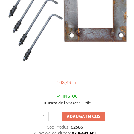
108,49 Lei
IN STOC
Durata de livrare:
1-3 zile
ADAUGA IN COS
Cod Produs:
C2586
Ai nevoie de ajutor?
0786441349