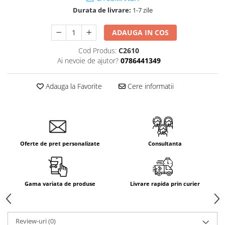
Aparataj Smart
Durata de livrare:
1-7 zile
Livolo
ADAUGA IN COS
Intrerupatoare Touch / Standard
German
Cod Produs:
C2610
Ai nevoie de ajutor?
0786441349
Intrerupatoare Touch / Standard
Italian
Întrerupătoare Mecanice
Adauga la Favorite
Cere informatii
Prize Schuko - TV / Date / Media
Prize + Intrerupatoare
Prize
Living Now With Netatmo
Oferte de pret personalizate
Consultanta
Prize si Intrerupatoare
Aparataj Aplicat
Gama Palmyie Viko
Gama variata de produse
Livrare rapida prin curier
Aparataj Clasic
Gama Legrand Niloe
Review-uri
(0)
Panasonic Arkedia Slim