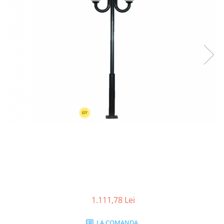
Tablouri Organizare
Cutii Sigurante
Sigurante Automate
Gama Legrand
Gama Noark
Accesorii Tablou-Sigurante
Contor Curent
Relee de comanda si supraveghere
Trasee Cabluri / Accesorii
Copex
Tub PVC
Canal Cablu PVC
Jgheaburi Metalice Perforate
1.111,78 Lei
Bandă Izolier
Doze Electrice
LA COMANDA