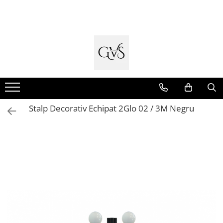
Toate Produsele
New Products
Cabluri Electrice
Conductori - Fy - Myf
Cabluri tip Cordon (MYYM)
Stalp Decorativ Echipat 2Glo 02 / 3M Negru
Cabluri tip CYY-F
Cabluri Bransament
Cabluri tip N2XH Halogen Free
Cabluri tip NHXH E90 Halogen Free
Cabluri Internet - TV
Cabluri Alarmă - Incendiu
Fibră Optică
Tablouri si Sigurante