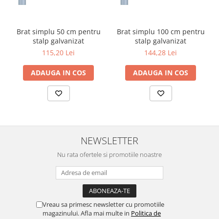
Lustre
Iluminat Scari/Trepte
Iluminat baie
Brat simplu 50 cm pentru
Brat simplu 100 cm pentru
stalp galvanizat
stalp galvanizat
Becuri și surse LED
115,20 Lei
144,28 Lei
Sine magnetice
ADAUGA IN COS
ADAUGA IN COS
Sisteme de Iluminat Plug & Play
Iluminat Exterior
Proiectoare LED
Aplice de Exterior
Lampi de Gradina
NEWSLETTER
Spoturi Exterior Incastrabile
Nu rata ofertele si promotiile noastre
Lampi Solare
Banda - Surse si Accesorii LED
Banda Led Decorativa
Vreau sa primesc newsletter cu promotiile
Controlere și senzori LED
magazinului. Afla mai multe in
Politica de