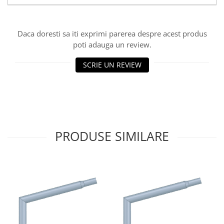
Aparataj Modular
Bticino Living NOW
Daca doresti sa iti exprimi parerea despre acest produs
Bticino AXOLUTE AIR
poti adauga un review.
Gama Gewiss System
Gama Matix Bticino
SCRIE UN REVIEW
Legrand Mosaic
Doze de Pardoseala
Doze de Pardoseala Universale
Incara Legrand
PRODUSE SIMILARE
Iluminat Interior
Aplice - Plafoniere
Spoturi LED
Panouri LED
Lampi de Birou
Lampadare